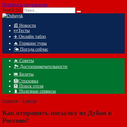
Перейти к содержанию
Search for:
📰 Новости
🍬Тесты
✈️ Онлайн табло
🔥 Горящие туры
🌤️ Погода сейчас
🔥 Советы
🏞️ Достопримечательности
🎟️ Билеты
🏥Страховка
🏨 Поиск отеля
🧳 Полезные сервисы
Главная
»
Советы
Как отправить посылку из Дубая в
Россию?