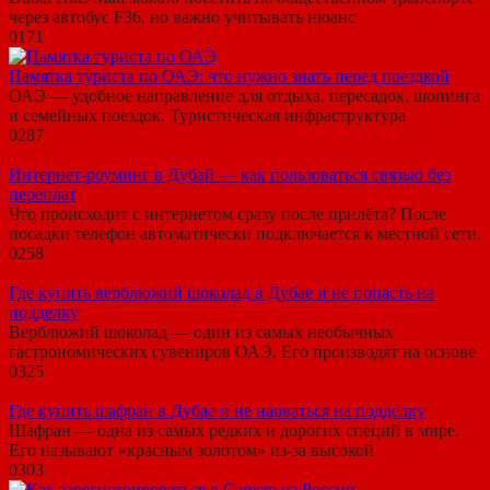
через автобус F36, но важно учитывать нюанс
0
171
Памятка туриста по ОАЭ: что нужно знать перед поездкой
ОАЭ — удобное направление для отдыха, пересадок, шопинга
и семейных поездок. Туристическая инфраструктура
0
287
Интернет-роуминг в Дубай — как пользоваться связью без
переплат
Что происходит с интернетом сразу после прилёта? После
посадки телефон автоматически подключается к местной сети.
0
258
Где купить верблюжий шоколад в Дубае и не попасть на
подделку
Верблюжий шоколад — один из самых необычных
гастрономических сувениров ОАЭ. Его производят на основе
0
325
Где купить шафран в Дубае и не нарваться на подделку
Шафран — одна из самых редких и дорогих специй в мире.
Его называют «красным золотом» из-за высокой
0
303