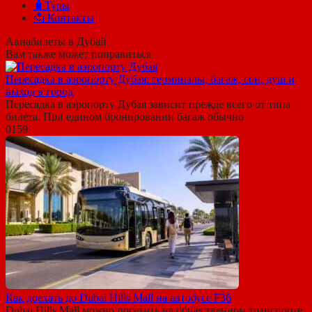
🧳Туры
📩 Контакты
Авиабилеты в Дубай
Вам также может понравиться
Пересадка в аэропорту Дубая: терминалы, багаж, сон, душ и
выход в город
Пересадка в аэропорту Дубая зависит прежде всего от типа
билета. При едином бронировании багаж обычно
0
159
Как доехать до Dubai Hills Mall на автобусе F36
Dubai Hills Mall можно посетить на общественном транспорте