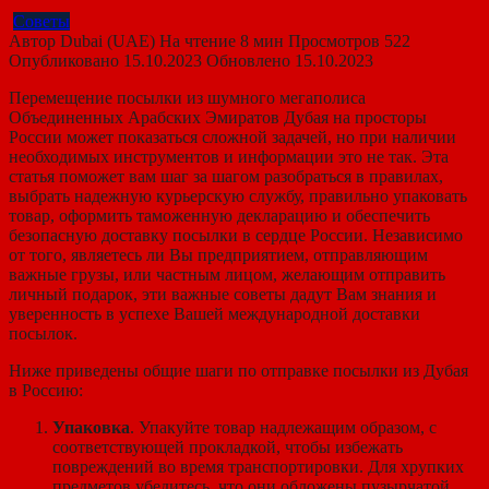
Советы
Автор
Dubai (UAE)
На чтение
8 мин
Просмотров
522
Опубликовано
15.10.2023
Обновлено
15.10.2023
Перемещение посылки из шумного мегаполиса
Объединенных Арабских Эмиратов Дубая на просторы
России может показаться сложной задачей, но при наличии
необходимых инструментов и информации это не так. Эта
статья поможет вам шаг за шагом разобраться в правилах,
выбрать надежную курьерскую службу, правильно упаковать
товар, оформить таможенную декларацию и обеспечить
безопасную доставку посылки в сердце России. Независимо
от того, являетесь ли Вы предприятием, отправляющим
важные грузы, или частным лицом, желающим отправить
личный подарок, эти важные советы дадут Вам знания и
уверенность в успехе Вашей международной доставки
посылок.
Ниже приведены общие шаги по отправке посылки из Дубая
в Россию:
Упаковка
. Упакуйте товар надлежащим образом, с
соответствующей прокладкой, чтобы избежать
повреждений во время транспортировки. Для хрупких
предметов убедитесь, что они обложены пузырчатой