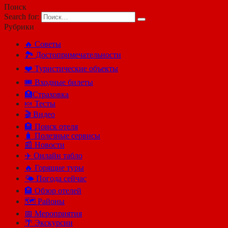
Поиск
Search for:
Рубрики
🔥 Советы
🏞️ Достопримечательности
❤️ Туристические объекты
🎟️ Входные билеты
🏥Страховка
🍬 Тесты
🎬 Видео
🏨 Поиск отеля
🧳 Полезные сервисы
📰 Новости
✈️ Онлайн табло
🔥 Горящие туры
🌤️ Погода сейчас
🏨 Обзор отелей
🗺 Районы
📅 Мероприятия
🌴 Экскурсии