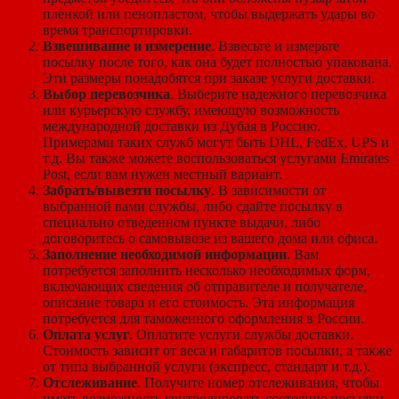
пленкой или пенопластом, чтобы выдержать удары во
время транспортировки.
Взвешивание и измерение
. Взвесьте и измерьте
посылку после того, как она будет полностью упакована.
Эти размеры понадобятся при заказе услуги доставки.
Выбор перевозчика
. Выберите надежного перевозчика
или курьерскую службу, имеющую возможность
международной доставки из Дубая в Россию.
Примерами таких служб могут быть DHL, FedEx, UPS и
т.д. Вы также можете воспользоваться услугами Emirates
Post, если вам нужен местный вариант.
Забрать/вывезти посылку
. В зависимости от
выбранной вами службы, либо сдайте посылку в
специально отведенном пункте выдачи, либо
договоритесь о самовывозе из вашего дома или офиса.
Заполнение необходимой информации
. Вам
потребуется заполнить несколько необходимых форм,
включающих сведения об отправителе и получателе,
описание товара и его стоимость. Эта информация
потребуется для таможенного оформления в России.
Оплата услуг
. Оплатите услуги службы доставки.
Стоимость зависит от веса и габаритов посылки, а также
от типа выбранной услуги (экспресс, стандарт и т.д.).
Отслеживание
. Получите номер отслеживания, чтобы
иметь возможность контролировать состояние посылки