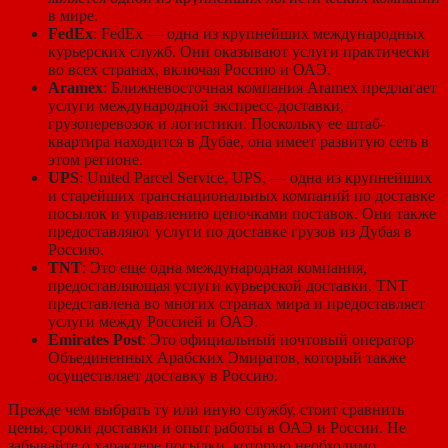
в мире.
FedEx
: FedEx — одна из крупнейших международных
курьерских служб. Они оказывают услуги практически
во всех странах, включая Россию и ОАЭ.
Aramex
: Ближневосточная компания Aramex предлагает
услуги международной экспресс-доставки,
грузоперевозок и логистики. Поскольку ее штаб-
квартира находится в Дубае, она имеет развитую сеть в
этом регионе.
UPS
: United Parcel Service, UPS, — одна из крупнейших
и старейших транснациональных компаний по доставке
посылок и управлению цепочками поставок. Они также
предоставляют услуги по доставке грузов из Дубая в
Россию.
TNT
: Это еще одна международная компания,
предоставляющая услуги курьерской доставки. TNT
представлена во многих странах мира и предоставляет
услуги между Россией и ОАЭ.
Emirates Post
: Это официальный почтовый оператор
Объединенных Арабских Эмиратов, который также
осуществляет доставку в Россию.
Прежде чем выбрать ту или иную службу, стоит сравнить
цены, сроки доставки и опыт работы в ОАЭ и России. Не
забывайте о характере посылки, которую необходимо