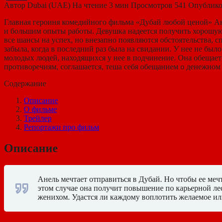
Автор
Dubai (UAE)
На чтение
3 мин
Просмотров
541
Опублико
Главная героиня комедийного фильма «Дубай любой ценой» Ан
и большим опыты работы. Девушка надеется получить хорошую 
все шансы на успех, но внезапно появляются обстоятельства, 
забыла, когда в последний раз была на свидании. У нее не бы
молодых людей, находящихся у нее в подчинение. Она обещает
противоречиям, соглашается, теша себя обещанием о денежном 
Содержание
Описание
О фильме
Трейлер
Репортажи про фильм
Описание
Анель мечтает отправиться в Дубай. Но чтобы ее меч
этом случае она получит повышение по карьерной л
женихом. Удастся ли каждому воплотить желаемое ил