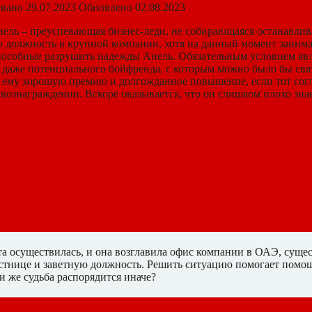
вано
29.07.2023
Обновлено
02.08.2023
ель – преуспевающая бизнес-леди, не собирающаяся останавлив
должность в крупной компании, хотя на данный момент занимает
способные разрушить надежды Анель. Обязательным условием явл
ло даже потенциального бойфренда, с которым можно было бы свя
 ему хорошую премию и долгожданное повышение, если тот согла
вознаграждении. Вскоре оказывается, что он слишком плохо знае
та осуществилась, и она возглавила офис компании в ОАЭ, суще
естнице и заветную должность. Решить ситуацию помогает помо
и же судьба распорядится иначе?