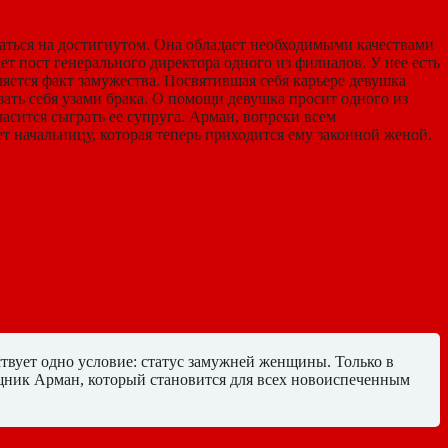
аться на достигнутом. Она обладает необходимыми качествами
 пост генерального директора одного из филиалов. У нее есть
яется факт замужества. Посвятившая себя карьере девушка
зать себя узами брака. О помощи девушка просит одного из
сится сыграть ее супруга. Арман, вопреки всем
т начальницу, которая теперь приходится ему законной женой.
ствует одно условие: статус замужней женщины. Только в
щник Арман, который становится для всех новоиспеченным