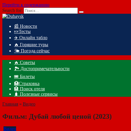
Перейти к содержанию
Search for:
📰 Новости
🍬Тесты
✈️ Онлайн табло
🔥 Горящие туры
🌤️ Погода сейчас
🔥 Советы
🏞️ Достопримечательности
🎟️ Билеты
🏥Страховка
🏨 Поиск отеля
🧳 Полезные сервисы
Главная
»
Видео
Фильм: Дубай любой ценой (2023)
Видео