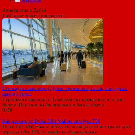
Авиабилеты в Дубай
Вам также может понравиться
Пересадка в аэропорту Дубая: терминалы, багаж, сон, душ и
выход в город
Пересадка в аэропорту Дубая зависит прежде всего от типа
билета. При едином бронировании багаж обычно
0
158
Как доехать до Dubai Hills Mall на автобусе F36
Dubai Hills Mall можно посетить на общественном транспорте
через автобус F36, но важно учитывать нюанс