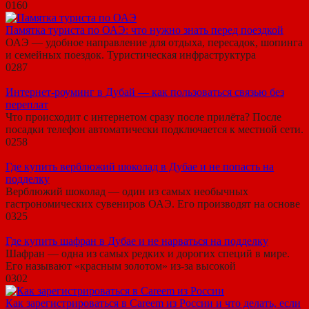
0
160
Памятка туриста по ОАЭ: что нужно знать перед поездкой
ОАЭ — удобное направление для отдыха, пересадок, шопинга
и семейных поездок. Туристическая инфраструктура
0
287
Интернет-роуминг в Дубай — как пользоваться связью без
переплат
Что происходит с интернетом сразу после прилёта? После
посадки телефон автоматически подключается к местной сети.
0
258
Где купить верблюжий шоколад в Дубае и не попасть на
подделку
Верблюжий шоколад — один из самых необычных
гастрономических сувениров ОАЭ. Его производят на основе
0
325
Где купить шафран в Дубае и не нарваться на подделку
Шафран — одна из самых редких и дорогих специй в мире.
Его называют «красным золотом» из-за высокой
0
302
Как зарегистрироваться в Careem из России и что делать, если