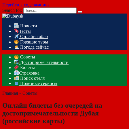
Перейти к содержанию
Search for:
Новости
Тесты
Онлайн табло
Горящие туры
Погода сейчас
Советы
Достопримечательности
Билеты
Страховка
Поиск отеля
Полезные сервисы
Главная
»
Советы
Онлайн билеты без очередей на
достопримечательности Дубая
(российские карты)