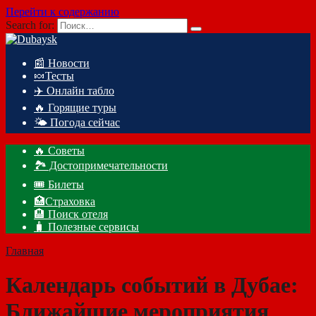
Перейти к содержанию
Search for:
📰 Новости
🍬Тесты
✈️ Онлайн табло
🔥 Горящие туры
🌤️ Погода сейчас
🔥 Советы
🏞️ Достопримечательности
🎟️ Билеты
🏥Страховка
🏨 Поиск отеля
🧳 Полезные сервисы
Главная
Календарь событий в Дубае:
Ближайшие мероприятия