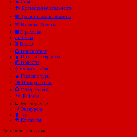
🔥 Советы
🏞️ Достопримечательности
❤️ Туристические объекты
🎟️ Входные билеты
🏥Страховка
🍬 Тесты
🎬 Видео
🏨 Поиск отеля
🧳 Полезные сервисы
📰 Новости
✈️ Онлайн табло
🔥 Горящие туры
🌤️ Погода сейчас
🏨 Обзор отелей
🗺 Районы
📅 Мероприятия
🌴 Экскурсии
🧳Туры
📩 Контакты
Авиабилеты в Дубай