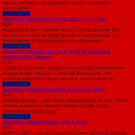
мягкое, вечерами город оживает светом, музыкой и
фестивалями.
Мероприятия
Календарь событий на февраль 2026 года в Дубае
0
450
Февраль в Дубае — редкий баланс. Солнце работает без
перегрева, а город включает режим «гулять пешком, а не
перебежками от кондиционера к кондиционеру».
Мероприятия
Данила Козловский привезет в Дубай музыкальный
спектакль-шоу «Фрэнк»
0
159
12 апреля 2026 года в Дубае состоится показ музыкального
спектакля-шоу «Фрэнк» с Данилой Козловским. Это
автобиографический моноспектакль, в котором актер
Мероприятия
Календарь событий на октябрь 2025 года в Дубае
0
156
Дубай в октябре — как город, вынырнувший из зноя. После
летнего затишья он оживает: афиши пестрят, сцены
заполняются, улицы гудят.
Мероприятия
Календарь событий на март 2025 в Дубае
0
954
Дубай в марте – это идеальное сочетание приятной погоды,