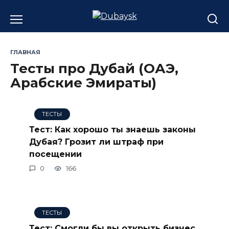
Перейти
к
содержанию
ГЛАВНАЯ
Тесты про Дубай (ОАЭ,
Арабские Эмираты)
ТЕСТЫ
Тест: Как хорошо ты знаешь законы
Дубая? Грозит ли штраф при
посещении
0
166
ТЕСТЫ
Тест: Смогли бы вы открыть бизнес