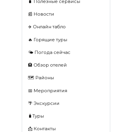
🧳 Полезные сервисы
📰 Новости
✈️ Онлайн табло
🔥 Горящие туры
🌤️ Погода сейчас
🏨 Обзор отелей
🗺 Районы
📅 Мероприятия
🌴 Экскурсии
🧳Туры
📩 Контакты