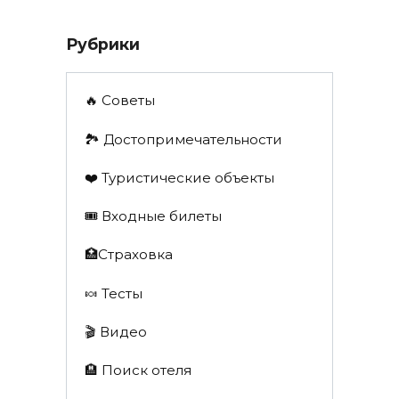
Рубрики
🔥 Советы
🏞️ Достопримечательности
❤️ Туристические объекты
🎟️ Входные билеты
🏥Страховка
🍬 Тесты
🎬 Видео
🏨 Поиск отеля