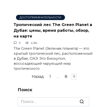
ДОСТОПРИМЕЧАТЕЛЬНОСТИ
Тропический лес The Green Planet в
Дубае: цены, время работы, обзор,
на карте
0
4.8к.
The Green Planet (Зеленая планета) — это
крытый тропический лес, расположенный
в Дубае, ОАЭ. Это биокупол,
воссоздающий чарующий мир
тропического
Пагинация
Назад
1
…
8
9
записей
Поиск
Search
for: