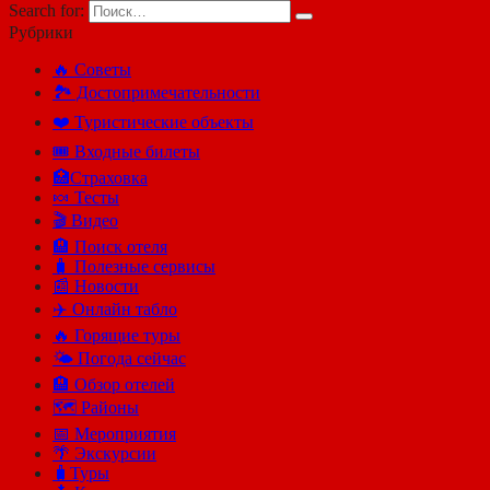
Search for:
Рубрики
🔥 Советы
🏞️ Достопримечательности
❤️ Туристические объекты
🎟️ Входные билеты
🏥Страховка
🍬 Тесты
🎬 Видео
🏨 Поиск отеля
🧳 Полезные сервисы
📰 Новости
✈️ Онлайн табло
🔥 Горящие туры
🌤️ Погода сейчас
🏨 Обзор отелей
🗺 Районы
📅 Мероприятия
🌴 Экскурсии
🧳Туры