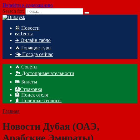
Перейти к содержанию
Search for:
📰 Новости
🍬Тесты
✈️ Онлайн табло
🔥 Горящие туры
🌤️ Погода сейчас
🔥 Советы
🏞️ Достопримечательности
🎟️ Билеты
🏥Страховка
🏨 Поиск отеля
🧳 Полезные сервисы
Главная
Новости Дубая (ОАЭ,
Арабские Эмираты)