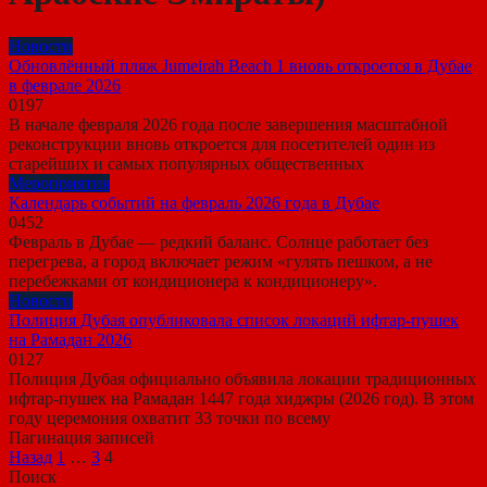
Новости
Обновлённый пляж Jumeirah Beach 1 вновь откроется в Дубае
в феврале 2026
0
197
В начале февраля 2026 года после завершения масштабной
реконструкции вновь откроется для посетителей один из
старейших и самых популярных общественных
Мероприятия
Календарь событий на февраль 2026 года в Дубае
0
452
Февраль в Дубае — редкий баланс. Солнце работает без
перегрева, а город включает режим «гулять пешком, а не
перебежками от кондиционера к кондиционеру».
Новости
Полиция Дубая опубликовала список локаций ифтар-пушек
на Рамадан 2026
0
127
Полиция Дубая официально объявила локации традиционных
ифтар-пушек на Рамадан 1447 года хиджры (2026 год). В этом
году церемония охватит 33 точки по всему
Пагинация записей
Назад
1
…
3
4
Поиск