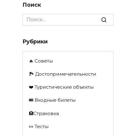
Поиск
Search
for:
Рубрики
🔥 Советы
🏞️ Достопримечательности
❤️ Туристические объекты
🎟️ Входные билеты
🏥Страховка
🍬 Тесты