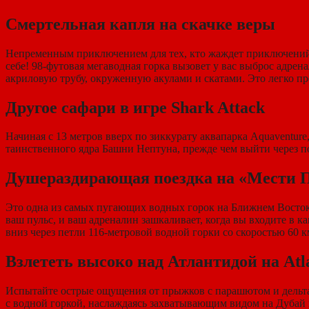
Смертельная капля на скачке веры
Непременным приключением для тех, кто жаждет приключений (
себе! 98-футовая мегаводная горка вызовет у вас выброс адрен
акриловую трубу, окруженную акулами и скатами. Это легко пр
Другое сафари в игре Shark Attack
Начиная с 13 метров вверх по зиккурату аквапарка Aquaventure
таинственного ядра Башни Нептуна, прежде чем выйти через п
Душераздирающая поездка на «Мести 
Это одна из самых пугающих водных горок на Ближнем Востоке
ваш пульс, и ваш адреналин зашкаливает, когда вы входите в ка
вниз через петли 116-метровой водной горки со скоростью 60 к
Взлететь высоко над Атлантидой на Atla
Испытайте острые ощущения от прыжков с парашютом и дельта
с водной горкой, наслаждаясь захватывающим видом на Дубай и