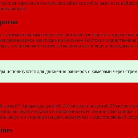
итная тормозная система зиплайна способна разогнать райдеров
 одну минуту.
рогов
к с стремительными порогами, который заставит вас кружиться
мая длинная река аквапарка на Ближнем Востоке и единственная
ра, что позволяет гостям легко окунаться в воду и выходить из
ды используются для движения райдеров с камерами через стре
й семьей? Акваконда длиной 210 ​​метров и высотой 25 метров я
, когда вы будете крутить и поворачивать ее извилистые кривые
ать вверх по сторонам на двух акватрубах с ошеломляющей скоро
ines