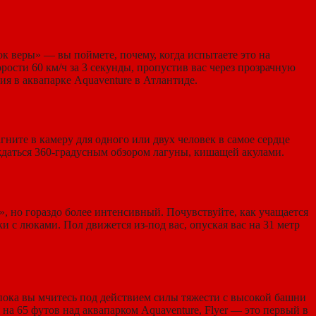
к веры» — вы поймете, почему, когда испытаете это на
рости 60 км/ч за 3 секунды, пропустив вас через прозрачную
я в аквапарке Aquaventure в Атлантиде.
гните в камеру для одного или двух человек в самое сердце
ждаться 360-градусным обзором лагуны, кишащей акулами.
, но гораздо более интенсивный. Почувствуйте, как учащается
ки с люками. Пол движется из-под вас, опуская вас на 31 метр
ока вы мчитесь под действием силы тяжести с высокой башни
на 65 футов над аквапарком Aquaventure, Flyer — это первый в