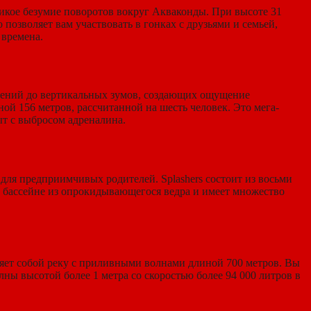
 дикое безумие поворотов вокруг Акваконды. При высоте 31
позволяет вам участвовать в гонках с друзьями и семьей,
 времена.
адений до вертикальных зумов, создающих ощущение
ой 156 метров, рассчитанной на шесть человек. Это мега-
т с выбросом адреналина.
для предприимчивых родителей. Splashers состоит из восьми
 в бассейне из опрокидывающегося ведра и имеет множество
ляет собой реку с приливными волнами длиной 700 метров. Вы
ны высотой более 1 метра со скоростью более 94 000 литров в