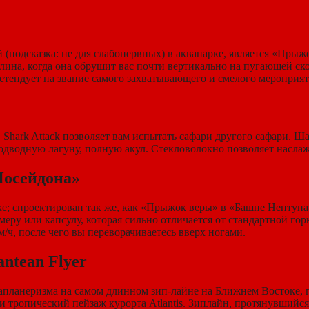
подсказка: не для слабонервных) в аквапарке, является «Прыжо
алина, когда она обрушит вас почти вертикально на пугающей ско
етендует на звание самого захватывающего и смелого мероприяти
, Shark Attack позволяет вам испытать сафари другого сафари. Ша
одводную лагуну, полную акул. Стекловолокно позволяет насла
Посейдона»
; спроектирован так же, как «Прыжок веры» в «Башне Нептуна»
меру или капсулу, которая сильно отличается от стандартной гор
м/ч, после чего вы переворачиваетесь вверх ногами.
ntean Flyer
планеризма на самом длинном зип-лайне на Ближнем Востоке, п
 тропический пейзаж курорта Atlantis. Зиплайн, протянувшийся 