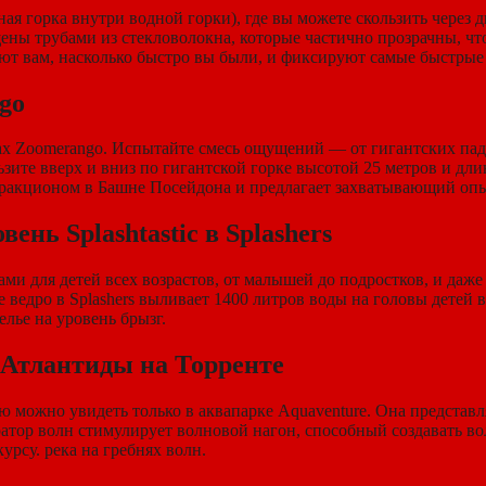
дная горка внутри водной горки), где вы можете скользить через
ны трубами из стекловолокна, которые частично прозрачны, что 
ают вам, насколько быстро вы были, и фиксируют самые быстрые
go
нах Zoomerango. Испытайте смесь ощущений — от гигантских п
ите вверх и вниз по гигантской горке высотой 25 метров и длин
ракционом в Башне Посейдона и предлагает захватывающий опы
ень Splashtastic в Splashers
и для детей всех возрастов, от малышей до подростков, и даже 
 ведро в Splashers выливает 1400 литров воды на головы детей
ье на уровень брызг.
 Атлантиды на Торренте
ю можно увидеть только в аквапарке Aquaventure. Она представ
тор волн стимулирует волновой нагон, способный создавать вол
урсу. река на гребнях волн.