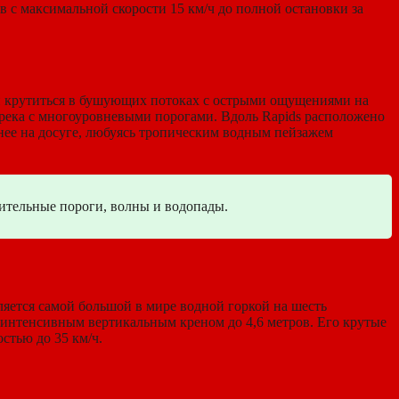
 с максимальной скорости 15 км/ч до полной остановки за
 и крутиться в бушующих потоках с острыми ощущениями на
 река с многоуровневыми порогами. Вдоль Rapids расположено
 нее на досуге, любуясь тропическим водным пейзажем
мительные пороги, волны и водопады.
вляется самой большой в мире водной горкой на шесть
 с интенсивным вертикальным креном до 4,6 метров. Его крутые
стью до 35 км/ч.