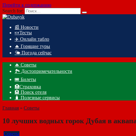
Перейти к содержанию
Search for:
📰 Новости
🍬Тесты
✈️ Онлайн табло
🔥 Горящие туры
🌤️ Погода сейчас
🔥 Советы
🏞️ Достопримечательности
🎟️ Билеты
🏥Страховка
🏨 Поиск отеля
🧳 Полезные сервисы
Главная
»
Советы
10 лучших водных горок Дубая в аквап
Советы