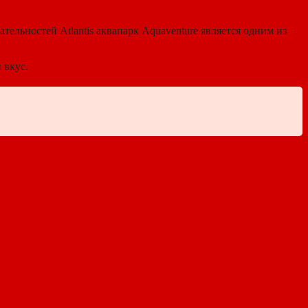
ательностей Atlantis аквапарк Aquaventure является одним из
 вкус.