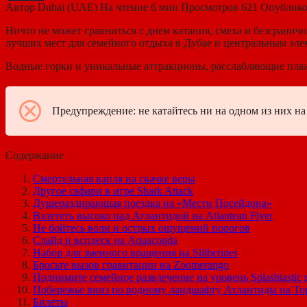
Автор
Dubai (UAE)
На чтение
6 мин
Просмотров
621
Опублико
Ничто не может сравниться с днем ​​катания, смеха и безгранич
лучших мест для семейного отдыха в Дубае и центральным элем
Водные горки и уникальные аттракционы, расслабляющие пляжи
Предупреждение: не катайтесь ни на одном из них н
Содержание
Смертельная капля на скачке веры
Другое сафари в игре Shark Attack
Душераздирающая поездка на «Мести Посейдона»
Взлететь высоко над Атлантидой на Atlantean Flyer
Не бойтесь волн и острых ощущений порогов
Слайд и всплеск на Aquaconda
Набор для змеиного вращения на Slitherines
Бросьте вызов гравитации на Zoomerango
Поднимите семейное развлечение на уровень Splashtastic в
Побережье вниз по водному ландшафту Атлантиды на То
Билеты