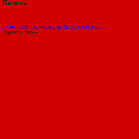
Билеты
Дубай
ОАЭ
Объединённые Арабские Эмираты
Оцените статью