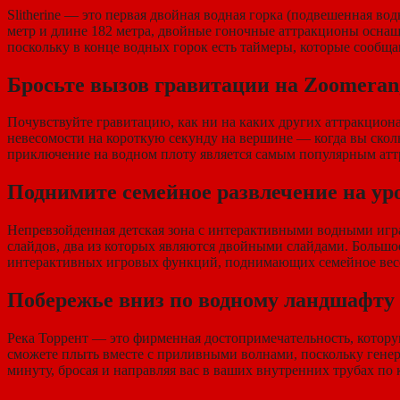
Slitherine — это первая двойная водная горка (подвешенная во
метр и длине 182 метра, двойные гоночные аттракционы оснаще
поскольку в конце водных горок есть таймеры, которые сообщ
Бросьте вызов гравитации на Zoomeran
Почувствуйте гравитацию, как ни на каких других аттракцио
невесомости на короткую секунду на вершине — когда вы скольз
приключение на водном плоту является самым популярным атт
Поднимите семейное развлечение на уров
Непревзойденная детская зона с интерактивными водными играм
слайдов, два из которых являются двойными слайдами. Большое
интерактивных игровых функций, поднимающих семейное весел
Побережье вниз по водному ландшафту
Река Торрент — это фирменная достопримечательность, котору
сможете плыть вместе с приливными волнами, поскольку генера
минуту, бросая и направляя вас в ваших внутренних трубах по к