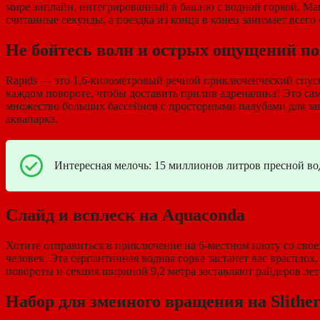
мире зиплайн, интегрированный в башню с водной горкой. Магн
считанные секунды, а поездка из конца в конец занимает всего
Не бойтесь волн и острых ощущений по
Rapids — это 1,6-километровый речной приключенческий спус
каждом повороте, чтобы доставить прилив адреналина! Это са
множество больших бассейнов с просторными палубами для зага
аквапарка.
Интересная мелочь: 15 миллионов литров пресной во
Слайд и всплеск на Aquaconda
Хотите отправиться в приключение на 6-местном плоту со свое
человек. Эта серпантинная водная горка застанет вас врасплох
повороты и секция шириной 9,2 метра заставляют райдеров лет
Набор для змеиного вращения на Slither