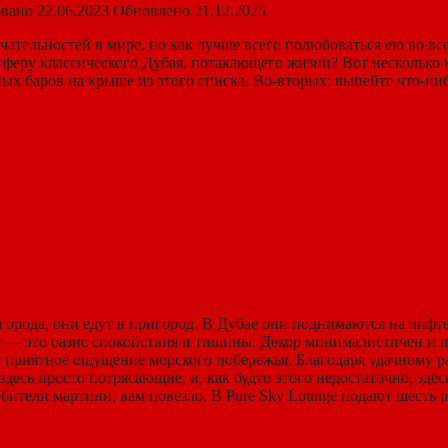
вано
22.06.2023
Обновлено
21.12.2025
ательностей в мире, но как лучше всего полюбоваться ею во все
еру классического Дубая, потакающего жизни? Вот несколько кр
ых баров на крыше из этого списка. Во-вторых: выпейте что-ниб
а города, они едут в пригород. В Дубае они поднимаются на лифт
re — это оазис спокойствия и тишины. Декор минималистичен и 
 приятное ощущение морского побережья. Благодаря удачному ра
есь просто потрясающие, и, как будто этого недостаточно, здесь
юбители мартини, вам повезло. В Pure Sky Lounge подают шест