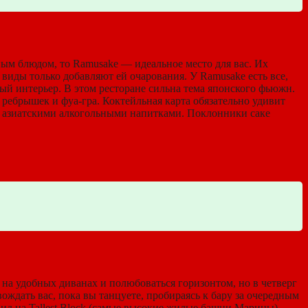
ным блюдом, то Ramusake — идеальное место для вас. Их
иды только добавляют ей очарования. У Ramusake есть все,
ый интерьер. В этом ресторане сильна тема японского фьюжн.
 ребрышек и фуа-гра. Коктейльная карта обязательно удивит
и азиатскими алкогольными напитками. Поклонники саке
я на удобных диванах и полюбоваться горизонтом, но в четверг
ождать вас, пока вы танцуете, пробираясь к бару за очередным
ид на Tallest Block (самые высокие жилые башни Марины).