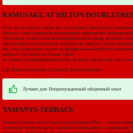
RAMUSAKE AT HILTON DOUBLETRE
Если вы не хотите, чтобы все огни башен Marina были зажжены
терраса с приглушенным освещением, бумажными фонариками и 
что нужно, чтобы стать мгновенным хитом среди экспатов: от
Здесь подают классические суши-роллы наряду с более необычн
вас, она полностью состоит из фирменных коктейлей в японск
ликуют! Это место не только имеет
не только исчерпывающий выбор лучших сортов саке, но и спе
Где: Hilton DoubleTree в Jumeirah Beach Residence
Лучшее для: Непринужденный обеденный опыт
TAMANYA TERRACE
Tamanya Terrace на 8-м этаже отеля Radisson Blu — это настоя
и пятницу вечером здесь становится очень много тусовщиков. 
напитком. Этот бар на крыше находится немного дальше от Мар