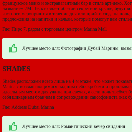
французское меню и экстравагантный бар в стиле арт-деко. Хотя
названием 7M! Те, кто знает об этой секретной крыше, будут 
частного мероприятия в течение дня или прийти сюда на ночь
предложения на напитки и кальян, которые помогут вам стильн
Где: Пирс 7, рядом с торговым центром Marina Mall
Лучшее место для: Фотографии Дубай Марины, вызы
SHADES
Shades расположен всего лишь на 4-м этаже, что может показа
Marina с возвышающимися над ним небоскребами и проплывающ
идеальным местом для ужина при свечах, а если ночь требует 
себя шикарным бранчем в сопровождении саксофониста (как буд
Где: Address Dubai Marina
Лучшее место для: Романтический вечер свидания