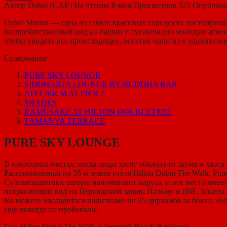
Автор
Dubai (UAE)
На чтение
8 мин
Просмотров
523
Опублико
Dubai Marina — одна из самых красивых городских достопримеч
беспрепятственный вид на башни и тусовочную молодую атмосф
чтобы увидеть все происходящее, посетив один из 6 удивительн
Содержание
PURE SKY LOUNGE
SIDDHARTA LOUNGE BY BUDDHA BAR
ATELIER M AT PIER 7
SHADES
RAMUSAKE AT HILTON DOUBLETREE
TAMANYA TERRACE
PURE SKY LOUNGE
В некоторых местах, когда люди хотят убежать от шума и хаос
Расположенный на 35-м этаже отеля Hilton Dubai The Walk, Pu
Солнцезащитные шторы напоминают паруса, и все место имеет
потрясающий вид на Персидский залив, Пальму и JBR. Закаты зд
вы можете насладиться напитками по 35 дирхамов за бокал. Л
еще никогда не пробовали!
Где: Hilton Dubai The Walk в Jumeirah Beach Residence