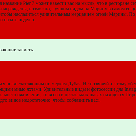
 название Pier 7 может навести вас на мысль, что в ресторане с
вознаграждены, возможно, лучшим видом на Марину в самом ее ц
, чтобы насладиться удивительным мерцанием огней Марины. По
о начать неделю.
вающие зависть.
ться не впечатляющим по меркам Дубая. Не позволяйте этому обе
ими мимо яхтами. Удивительные виды и фотосессии для Instagr
большего оживления, то всего в нескольких шагах находится Пир
то видов недостаточно, чтобы соблазнить вас).