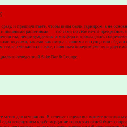
E
 сразу, и предпочитаете, чтобы виды были гарниром, а не основ
пышными растениями — это само по себе нечто прекрасное, а в
личная еда, непринужденная атмосфера и прохладный, современн
ыми вкусами, такими как пицца с сашими из тунца или гёдза из
ом стиле, смешанных с саке, сливовым ликером умэшу и другим
циально отведенный Sake Bar & Lounge.
щее место для вечеринок. В течение недели вы можете понежитьс
В едва освещенном клубе мерцание городских огней будет сопров
ины, чем другие, но из него открывается самый великолепный в