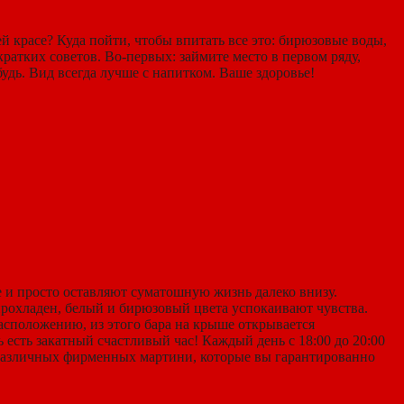
й красе? Куда пойти, чтобы впитать все это: бирюзовые воды,
атких советов. Во-первых: займите место в первом ряду,
удь. Вид всегда лучше с напитком. Ваше здоровье!
е и просто оставляют суматошную жизнь далеко внизу.
прохладен, белый и бирюзовый цвета успокаивают чувства.
сположению, из этого бара на крыше открывается
 есть закатный счастливый час! Каждый день с 18:00 до 20:00
ь различных фирменных мартини, которые вы гарантированно