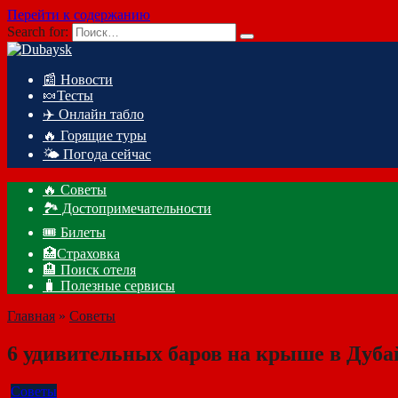
Перейти к содержанию
Search for:
📰 Новости
🍬Тесты
✈️ Онлайн табло
🔥 Горящие туры
🌤️ Погода сейчас
🔥 Советы
🏞️ Достопримечательности
🎟️ Билеты
🏥Страховка
🏨 Поиск отеля
🧳 Полезные сервисы
Главная
»
Советы
6 удивительных баров на крыше в Дуб
Советы