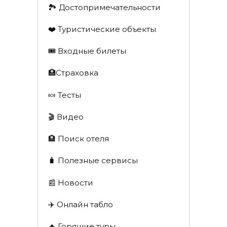
🏞️ Достопримечательности
❤️ Туристические объекты
🎟️ Входные билеты
🏥Страховка
🍬 Тесты
🎬 Видео
🏨 Поиск отеля
🧳 Полезные сервисы
📰 Новости
✈️ Онлайн табло
🔥 Горящие туры