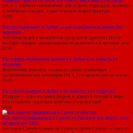
Памятка туриста по ОАЭ: что нужно знать перед поездкой
ОАЭ — удобное направление для отдыха, пересадок, шопинга
и семейных поездок. Туристическая инфраструктура
0
288
Интернет-роуминг в Дубай — как пользоваться связью без
переплат
Что происходит с интернетом сразу после прилёта? После
посадки телефон автоматически подключается к местной сети.
0
259
Где купить верблюжий шоколад в Дубае и не попасть на
подделку
Верблюжий шоколад — один из самых необычных
гастрономических сувениров ОАЭ. Его производят на основе
0
326
Где купить шафран в Дубае и не нарваться на подделку
Шафран — одна из самых редких и дорогих специй в мире.
Его называют «красным золотом» из-за высокой
0
306
Как зарегистрироваться в Careem из России и что делать, если
не приходит SMS
Что такое Careem и зачем он нужен в Дубае Careem — одно из