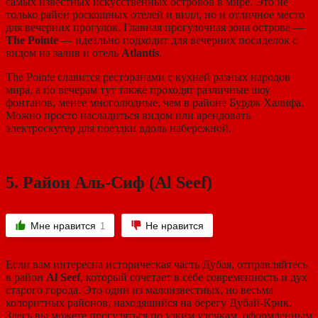
самых известных искусственных островов в мире. Это не
только район роскошных отелей и вилл, но и отличное место
для вечерних прогулок. Главная прогулочная зона острова —
The Pointe
— идеально подходит для вечерних посиделок с
видом на залив и отель
Atlantis
.
The Pointe славится ресторанами с кухней разных народов
мира, а по вечерам тут также проходят различные шоу
фонтанов, менее многолюдные, чем в районе Бурдж Халифа.
Можно просто насладиться видом или арендовать
электроскутер для поездки вдоль набережной.
5.
Район Аль-Сиф (Al Seef)
Мне нравится
Не нравится
1
Если вам интересна историческая часть Дубая, отправляйтесь
в район
Al Seef
, который сочетает в себе современность и дух
старого города. Это один из малоизвестных, но весьма
колоритных районов, находящийся на берегу Дубай-Крик.
Здесь вы можете прогуляться по узким улочкам, оформленным