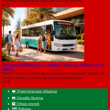
основных мобильных приложений для поездок
0
278
Что такое shuttle-service до пляжа в Дубае: как работает и где
искать
Многие отели в Дубае расположены не на первой береговой
линии. Чтобы гости могли удобно добираться к
0
278
❤️ Туристические объекты
🎟️ Онлайн билеты
🏨 Обзор отелей
🗺 Районы