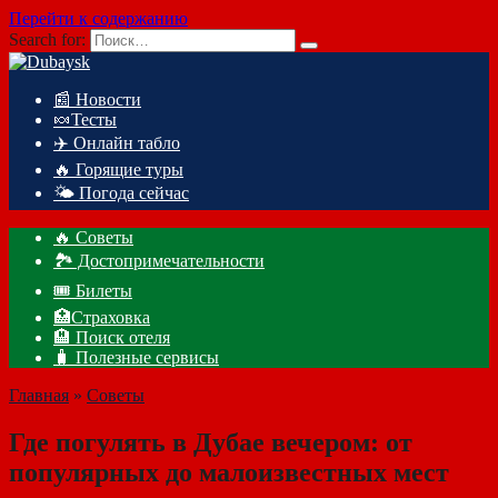
Перейти к содержанию
Search for:
📰 Новости
🍬Тесты
✈️ Онлайн табло
🔥 Горящие туры
🌤️ Погода сейчас
🔥 Советы
🏞️ Достопримечательности
🎟️ Билеты
🏥Страховка
🏨 Поиск отеля
🧳 Полезные сервисы
Главная
»
Советы
Где погулять в Дубае вечером: от
популярных до малоизвестных мест