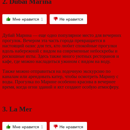
2.
Dubai Marina
Мне нравится
Не нравится
1
Дубай Марина — еще одно популярное место для вечерних
прогулок. Вечером эта часть города превращается в
настоящий оазис для тех, кто любит спокойные прогулки
вдоль набережной с видом на современные небоскребы и
роскошные яхты. Здесь также много уютных ресторанов и
кафе, где можно насладиться ужином с видом на воду.
Также можно отправиться на лодочную экскурсию по
каналам или арендовать катер, чтобы осмотреть Марину с
воды. Прогулка по Марине особенно красива в вечернее
время, когда огни зданий и яхт создают особую атмосферу.
3.
La Mer
Мне нравится
Не нравится
1