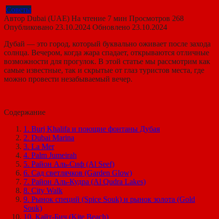
Советы
Автор
Dubai (UAE)
На чтение
7 мин
Просмотров
268
Опубликовано
23.10.2024
Обновлено
23.10.2024
Дубай — это город, который буквально оживает после захода
солнца. Вечером, когда жара спадает, открываются отличные
возможности для прогулок. В этой статье мы рассмотрим как
самые известные, так и скрытые от глаз туристов места, где
можно провести незабываемый вечер.
Содержание
1. Burj Khalifa и поющие фонтаны Дубая
2. Dubai Marina
3. La Mer
4. Palm Jumeirah
5. Район Аль-Сиф (Al Seef)
6. Сад светлячков (Garden Glow)
7. Район Аль-Кудра (Al Qudra Lakes)
8. City Walk
9. Рынок специй (Spice Souk) и рынок золота (Gold
Souk)
10. Кайт-Бич (Kite Beach)