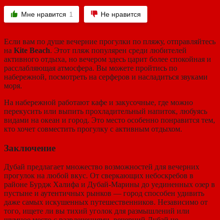
Мне нравится
Не нравится
1
Если вам по душе вечерние прогулки по пляжу, отправляйтесь
на
Kite Beach
. Этот пляж популярен среди любителей
активного отдыха, но вечером здесь царит более спокойная и
расслабляющая атмосфера. Вы можете пройтись по
набережной, посмотреть на серферов и насладиться звуками
моря.
На набережной работают кафе и закусочные, где можно
перекусить или выпить прохладительный напиток, любуясь
видами на океан и город. Это место особенно понравится тем,
кто хочет совместить прогулку с активным отдыхом.
Заключение
Дубай предлагает множество возможностей для вечерних
прогулок на любой вкус. От сверкающих небоскребов в
районе Бурдж Халифа и Дубай-Марины до уединенных озер в
пустыне и аутентичных рынков — город способен удивить
даже самых искушенных путешественников. Независимо от
того, ищете ли вы тихий уголок для размышлений или
шумное место с развлечениями, вечерний Дубай не