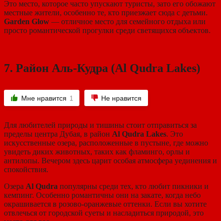
Это место, которое часто упускают туристы, зато его обожают
местные жители, особенно те, кто приезжает сюда с детьми.
Garden Glow
— отличное место для семейного отдыха или
просто романтической прогулки среди светящихся объектов.
7.
Район Аль-Кудра (Al Qudra Lakes)
Мне нравится
Не нравится
1
Для любителей природы и тишины стоит отправиться за
пределы центра Дубая, в район
Al Qudra Lakes
. Это
искусственные озера, расположенные в пустыне, где можно
увидеть диких животных, таких как фламинго, орлы и
антилопы. Вечером здесь царит особая атмосфера уединения и
спокойствия.
Озера
Al Qudra
популярны среди тех, кто любит пикники и
кемпинг. Особенно романтичны они на закате, когда небо
окрашивается в розово-оранжевые оттенки. Если вы хотите
отвлечься от городской суеты и насладиться природой, это