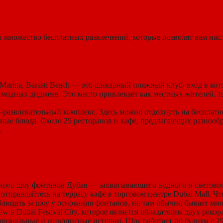
 множество бесплатных развлечений, которые позволят вам насл
Marina, Barasti Beach — это шикарный пляжный клуб, вход в кот
 модных диджеев. Это место привлекает как местных жителей, т
развлекательный комплекс. Здесь можно отдохнуть на бесплатн
кусные блюда. Около 25 ресторанов и кафе, предлагающих разноо
.
тного шоу фонтанов Дубая — захватывающего водного и светового
отправляйтесь на террасу кафе в торговом центре Dubai Mall. 
людать за шоу у основания фонтанов, но там обычно бывает мн
w в Dubai Festival City, которое является обладателем двух рек
иональные и живописные истории. Шоу работает по будням с 19: