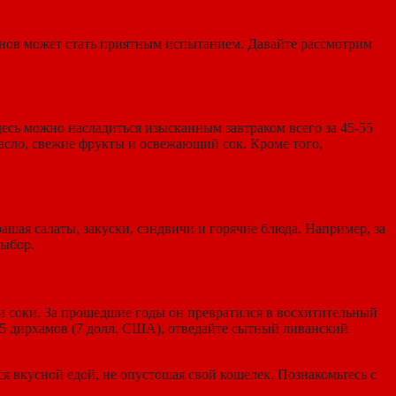
анов может стать приятным испытанием. Давайте рассмотрим
сь можно насладиться изысканным завтраком всего за 45-55
масло, свежие фрукты и освежающий сок. Кроме того,
рашая салаты, закуски, сэндвичи и горячие блюда. Например, за
выбор.
ли соки. За прошедшие годы он превратился в восхитительный
5 дирхамов (7 долл. США), отведайте сытный ливанский
я вкусной едой, не опустошая свой кошелек. Познакомьтесь с