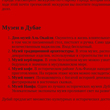
ходе этой почти трехчасовой экскурсии вы посетите подлинные
долл.
Музеи в Дубае
Дом-музей Аль Окайли
. Окунитесь в жизнь влиятельног
в том числе письменный стол, пистолет и ручка. Само з
величественным маджлисом. Вход бесплатный.
Музей традиционной архитектуры
. В этом музее, рас
декоративные изделия, используемые в строительстве во 
Музей верблюдов
. В этом бесплатном музее можно узнат
бедуинов и значении в мусульманском мире.
Музей кофе
. В историческом районе Аль-Фахиди находи
приготовления. На первом этаже музея можно насладить
Музей монет
. Познакомьтесь с богатой историей денежн
фигурировали в восточных сказках.
Музей Наифа
. Один из лучших исторических музеев Дуб
Увлекательные экспонаты музея проливают свет на разви
Дубай предлагает множество культурных и исторических досто