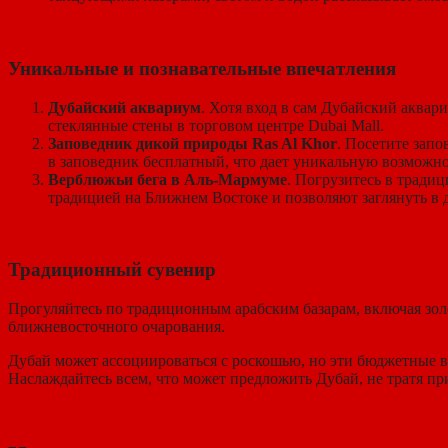
Уникальные и познавательные впечатления
Дубайский аквариум
. Хотя вход в сам Дубайский аква
стеклянные стены в торговом центре Dubai Mall.
Заповедник дикой природы Ras Al Khor
. Посетите запо
в заповедник бесплатный, что дает уникальную возможно
Верблюжьи бега в Аль-Мармуме
. Погрузитесь в тради
традицией на Ближнем Востоке и позволяют заглянуть в д
Традиционный сувенир
Прогуляйтесь по традиционным арабским базарам, включая золо
ближневосточного очарования.
Дубай может ассоциироваться с роскошью, но эти бюджетные ва
Наслаждайтесь всем, что может предложить Дубай, не тратя пр