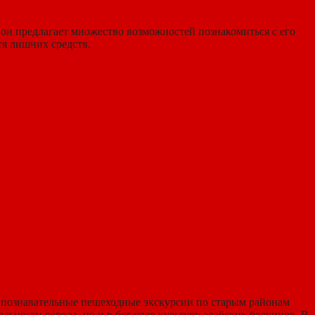
он предлагает множество возможностей познакомиться с его
тя лишних средств.
 познавательные пешеходные экскурсии по старым районам
ельности города, но и в богатую культуру арабских бедуинов. В