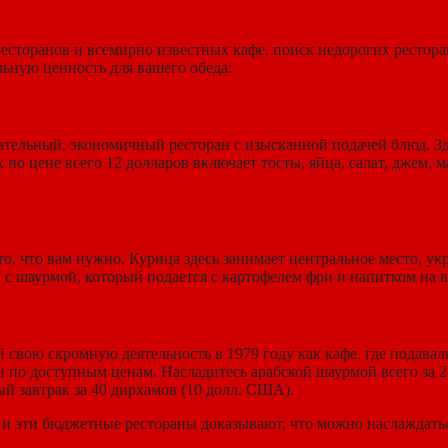
есторанов и всемирно известных кафе, поиск недорогих рестор
ьную ценность для вашего обеда:
ельный, экономичный ресторан с изысканной подачей блюд. Зде
о цене всего 12 долларов включает тосты, яйца, салат, джем, 
то, что вам нужно. Курица здесь занимает центральное место, ук
 с шаурмой, который подается с картофелем фри и напитком на 
 свою скромную деятельность в 1979 году как кафе, где подава
по доступным ценам. Насладитесь арабской шаурмой всего за 2
ый завтрак за 40 дирхамов (10 долл. США).
 и эти бюджетные рестораны доказывают, что можно наслаждатьс