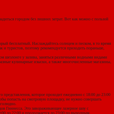
адиться городом без лишних затрат. Вот как можно с пользой
орый бесплатный. Наслаждайтесь солнцем и песком, в то время
ак и туристов, поэтому рекомендуется приходить пораньше,
ом шезлонге у залива, заняться различными водными видами
бразные кулинарные изыски, а также многочисленные магазины,
 представления, которое проходит ежедневно с 18:00 до 23:00
Чтобы попасть на смотровую площадку, не нужно совершать
оголюдно.
ордов Гиннесса. Это завораживающее лазерное шоу с
00 до 22:00 и продолжается до 23:00 по выходным.