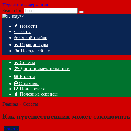
Перейти к содержанию
Search for:
📰 Новости
🍬Тесты
✈️ Онлайн табло
🔥 Горящие туры
🌤️ Погода сейчас
🔥 Советы
🏞️ Достопримечательности
🎟️ Билеты
🏥Страховка
🏨 Поиск отеля
🧳 Полезные сервисы
Главная
»
Советы
Как путешественник может сэкономить
Советы