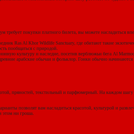
риум требует покупки платного билета, вы можете насладиться 
ведник Ras Al Khor Wildlife Sanctuary, где обитают такие экзот
сть пообщаться с природой.
ционную культуру и наследие, посетив верблюжьи бега Al Marm
ревние арабские обычаи и фольклор. Гонки обычно начинаются в
той, пряностей, текстильный и парфюмерный. На каждом шагу ва
рианты позволят вам насладиться красотой, культурой и развлеч
и этом ни гроша.