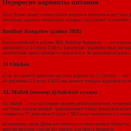
Недорогие варианты питания
Хотя Дубай может похвастаться широким выбором известных р
несколько скрытых жемчужин, которые предлагают исключител
Bombay Bungalow (район JBR)
Расположенный в районе JBR, Bombay Bungalow — это очароват
дирхамов (12-14 долл. США). Типичный традиционный завтрак п
аппетитный омлет обойдется вам всего в 30 дирхамов (8 долл.).
JJ Chicken
Если вы любите жареную на углях курицу, то JJ Chicken — это 
48 дирхамов (13 долл. США) вы можете отведать куриный ролл
AL Mallah (пионер дубайской кухни)
AL Mallah — это настоящий пионер дубайской кухни, начавший
ресторан, предлагающий традиционные блюда ливанской кухни 
сэндвич за 17 дирхамов (5 долл. США) или погрузитесь в сытн
Кулинарная сцена Дубая рассчитана на самые разные бюджеты,
яркими вкусами города без ущерба для своего бюджета.