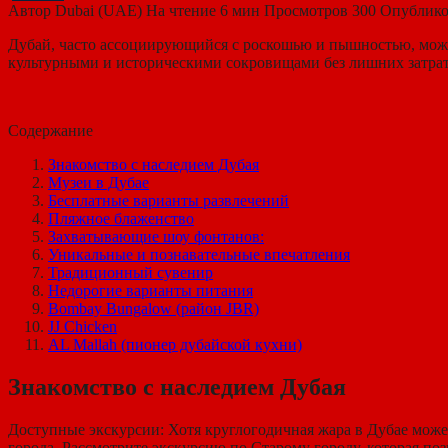
Автор
Dubai (UAE)
На чтение
6 мин
Просмотров
300
Опублико
Дубай, часто ассоциирующийся с роскошью и пышностью, може
культурными и историческими сокровищами без лишних затрат. 
Содержание
Знакомство с наследием Дубая
Музеи в Дубае
Бесплатные варианты развлечений
Пляжное блаженство
Захватывающие шоу фонтанов:
Уникальные и познавательные впечатления
Традиционный сувенир
Недорогие варианты питания
Bombay Bungalow (район JBR)
JJ Chicken
AL Mallah (пионер дубайской кухни)
Знакомство с наследием Дубая
Доступные экскурсии: Хотя круглогодичная жара в Дубае мож
города. Рассмотрите экскурсию по Старому городу, которая поз