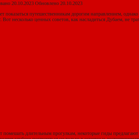
вано
20.10.2023
Обновлено
20.10.2023
т показаться путешественникам дорогим направлением, однако 
Вот несколько ценных советов, как насладиться Дубаем, не тра
ет помешать длительным прогулкам, некоторые гиды предлагают
воляет глубоко погрузиться не только в основные достопримечат