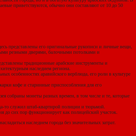
аевые приветствуются, обычно они составляют от 10 до 50
Здесь представлены его оригинальные рукописи и личные вещи,
атыми резными дверями, балочными потолками и
едставлены традиционные арабские инструменты и
архитектурным наследием региона.
ьных особенностях аравийского верблюда, его роли в культуре
жарки кофе и старинные приспособления для его
зея собраны монеты разных времен, в том числе и те, которые
гда-то служил штаб-квартирой полиции и тюрьмой.
ния до сих пор функционирует как полицейский участок.
асладиться наследием города без значительных затрат.