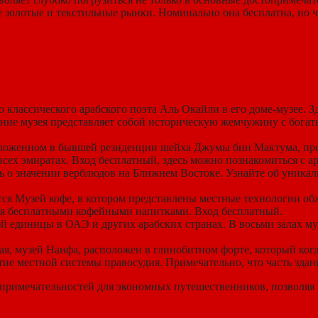
 золотые и текстильные рынки. Номинально она бесплатна, но ч
о классического арабского поэта Аль Окайли в его доме-музее. 
дание музея представляет собой историческую жемчужину с бог
положенном в бывшей резиденции шейха Джумы бин Мактума, пр
всех эмиратах. Вход бесплатный, здесь можно познакомиться с 
ь о значении верблюдов на Ближнем Востоке. Узнайте об уникал
тся Музей кофе, в котором представлены местные технологии об
ся бесплатными кофейными напитками. Вход бесплатный.
ой единицы в ОАЭ и других арабских странах. В восьми залах му
ая, музей Наифа, расположен в глинобитном форте, который ко
тие местной системы правосудия. Примечательно, что часть зда
примечательностей для экономных путешественников, позволяя н