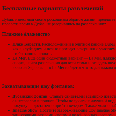
Бесплатные варианты развлечений
Дубай, известный своим роскошным образом жизни, предлагает
провести время в Дубае, не разорившись на развлечениях:
Пляжное блаженство
Пляж Барасти
. Расположенный в элитном районе Dubai 
как в клубе днем и ночью проходят вечеринки с участием
чтобы занять шезлонг.
La Mer
. Еще один бюджетный вариант — La Mer, пляжно-
спорта, найти развлечения для всей семьи и отведать в
включая Sephora, — в La Mer найдется что-то для каждого
Захватывающие шоу фонтанов:
Дубайский фонтан
. Станьте свидетелем всемирно извес
с интервалом в полчаса. Чтобы получить наилучший вид, 
покупку — достаточно прийти вечером. Также можно наб
Imagine Show
. Посетите завораживающее шоу Imagine Sho
танцующими лазерами, светом и водой рассказывает эмоц