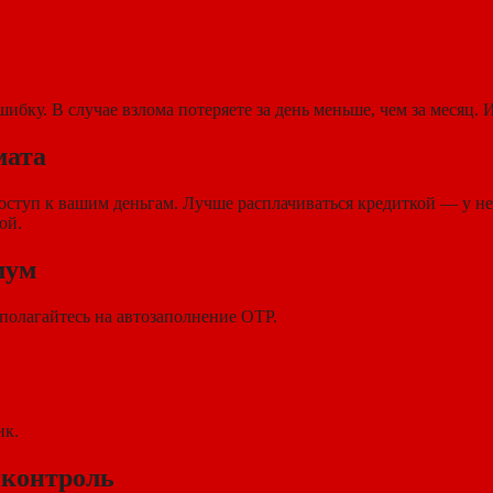
ку. В случае взлома потеряете за день меньше, чем за месяц. И
мата
доступ к вашим деньгам. Лучше расплачиваться кредиткой — у н
ой.
мум
полагайтесь на автозаполнение OTP.
нк.
 контроль