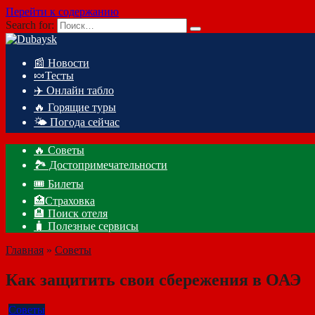
Перейти к содержанию
Search for:
📰 Новости
🍬Тесты
✈️ Онлайн табло
🔥 Горящие туры
🌤️ Погода сейчас
🔥 Советы
🏞️ Достопримечательности
🎟️ Билеты
🏥Страховка
🏨 Поиск отеля
🧳 Полезные сервисы
Главная
»
Советы
Как защитить свои сбережения в ОАЭ
Советы