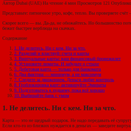
Автор
Dubai (UAE)
На чтение
4 мин
Просмотров
121
Опублико
Представьте: пятничное утро, кофе, тепло. Вы проверяете счёт
Скорее всего — вы. Да-да, не обижайтесь. Но большинство поте
бежит быстрее верблюда на скачках.
Содержание
1. Не делитесь. Ни с кем. Ни за что.
2. Разделяй и властвуй: счета и карты
3. Виртуальные карты: ваш финансовый бронежилет
4. Установите лимиты. И забудьте о страхе
5. Дебетовая карта — только для банкомата
6. Два фактора — минимум, а не максимум
7. Следите за движением. Деньги любят контроль
8. Геоблокировка карт: активируйте Эмираты
9. Подготовьтесь к худшему, пока всё хорошо
10. Выбирайте банк с умом
1. Не делитесь. Ни с кем. Ни за что.
Карта — это не щедрый подарок. Не надо передавать её супругу
Если кто-то из близких нуждается в деньгах — заведите вирт