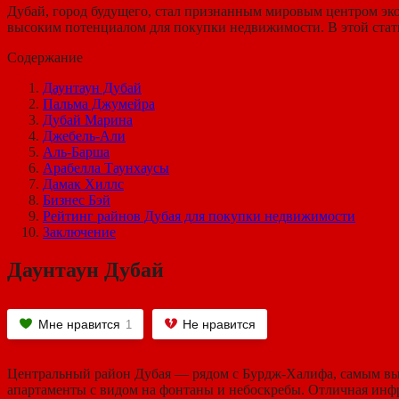
Дубай, город будущего, стал признанным мировым центром эко
высоким потенциалом для покупки недвижимости. В этой стат
Содержание
Даунтаун Дубай
Пальма Джумейра
Дубай Марина
Джебель-Али
Аль-Барша
Арабелла Таунхаусы
Дамак Хиллс
Бизнес Бэй
Рейтинг райнов Дубая для покупки недвижимости
Заключение
Даунтаун Дубай
Мне нравится
Не нравится
1
Центральный район Дубая — рядом с Бурдж-Халифа, самым выс
апартаменты с видом на фонтаны и небоскребы. Отличная инфр