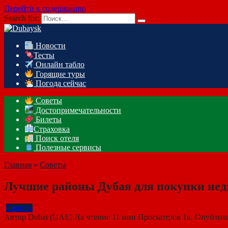
Перейти к содержанию
Search for:
Новости
Тесты
Онлайн табло
Горящие туры
Погода сейчас
Советы
Достопримечательности
Билеты
Страховка
Поиск отеля
Полезные сервисы
Главная
»
Советы
Лучшие районы Дубая для покупки не
Советы
Автор
Dubai (UAE)
На чтение
11 мин
Просмотров
1к.
Опублик