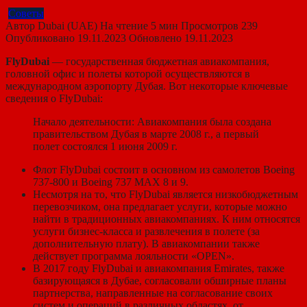
Советы
Автор
Dubai (UAE)
На чтение
5 мин
Просмотров
239
Опубликовано
19.11.2023
Обновлено
19.11.2023
FlyDubai
— государственная бюджетная авиакомпания,
головной офис и полеты которой осуществляются в
международном аэропорту Дубая. Вот некоторые ключевые
сведения о FlyDubai:
Начало деятельности: Авиакомпания была создана
правительством Дубая в марте 2008 г., а первый
полет состоялся 1 июня 2009 г.
Флот FlyDubai состоит в основном из самолетов Boeing
737-800 и Boeing 737 MAX 8 и 9.
Несмотря на то, что FlyDubai является низкобюджетным
перевозчиком, она предлагает услуги, которые можно
найти в традиционных авиакомпаниях. К ним относятся
услуги бизнес-класса и развлечения в полете (за
дополнительную плату). В авиакомпании также
действует программа лояльности «OPEN».
В 2017 году FlyDubai и авиакомпания Emirates, также
базирующаяся в Дубае, согласовали обширные планы
партнерства, направленные на согласование своих
систем и операций в различных областях, от