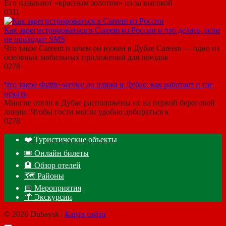
Его называют «красным золотом» из-за высокой
0
311
Как зарегистрироваться в Careem из России и что делать, если
не приходит SMS
Что такое Careem и зачем он нужен в Дубае Careem — одно из
основных мобильных приложений для поездок
0
278
Что такое shuttle-service до пляжа в Дубае: как работает и где
искать
Многие отели в Дубае расположены не на первой береговой
линии. Чтобы гости могли удобно добираться к
0
278
❤️ Туристические объекты
🎟️ Онлайн билеты
🏨 Обзор отелей
🗺 Районы
📅 Мероприятия
🌴 Экскурсии
© 2026 Dubaysk |
Карта сайта