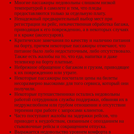
Многие пассажиры недовольны слишком низкой
температурой в самолете и тем, что пледы
предоставляются только за отдельную плату.
Ненадежный предварительный выбор мест при
регистрации на рейс, некачественная обработка багажа,
приводящая к его повреждению, а в некоторых случаях
и к краже (аксессуаров).
Критические замечания по качеству и наличию питания
на борту, причем некоторые пассажиры отмечают, что
питание было либо недостаточным, либо отсутствовало.
Также есть жалобы на то, что еда, напитки и даже
телевизор на борту платные.
Небрежное обращение с багажом и грузом, приводящее
к их повреждению или утрате.
Некоторые пассажиры посчитали цены на билеты
несоразмерно высокими для того сервиса, который они
получили.
Некоторые путешественники остались недовольны
работой сотрудников службы поддержки, обвиняя их в
недружелюбном или грубом отношении и отсутствии
терпения при работе с запросами клиентов.
Часто поступают жалобы на задержки рейсов, что
приводит к неудобствам, связанным с опозданием на
стыковочные рейсы и сокращением отпуска.
Выражается недовольство уровнем комфорта в