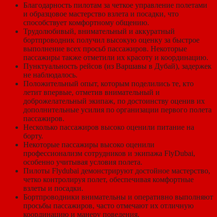
Благодарность пилотам за четкое управление полетами
и образцовое мастерство взлета и посадки, что
способствует комфортному общению.
Трудолюбивый, внимательный и аккуратный
бортпроводник получил высокую оценку за быстрое
выполнение всех просьб пассажиров. Некоторые
пассажиры также отметили их красоту и координацию.
Пунктуальность рейсов (из Варшавы в Дубай), задержек
не наблюдалось.
Положительный опыт, которым поделились те, кто
летит впервые, отметив внимательный и
доброжелательный экипаж, по достоинству оценив их
дополнительные усилия по организации первого полета
пассажиров.
Несколько пассажиров высоко оценили питание на
борту.
Некоторые пассажиры высоко оценили
профессионализм сотрудников и экипажа FlyDubai,
особенно учитывая условия полета.
Пилоты Flydubai демонстрируют достойное мастерство,
четко контролируя полет, обеспечивая комфортные
взлеты и посадки.
Бортпроводники внимательны и оперативно выполняют
просьбы пассажиров, часто отмечают их отличную
координацию и манеру поведения.