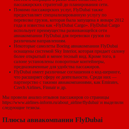
пассажирских стратегий до планирования сети.
Помимо пассажирских услуг, FlyDubai также
предоставляет специализированную услугу по
перевозке грузов, которая была запущена в январе 2012
года и известна как «FlyDubai Cargo». FlyDubai Cargo
использует преимущества развивающейся сети
авиакомпании FlyDubai для перевозки грузов по
различным направлениям.
Некоторые самолеты Boeing авиакомпании FlyDubai
оснащены системой Sky Interior, которая придает салону
более открытый и менее тесный вид. Кроме того, в
салоне установлены поворотные контейнеры,
предназначенные для удобства пассажиров.
FlyDubai имеет различные соглашения о код-шеринге,
что расширяет сферу ее деятельности. Среди них —
партнерство с такими авиакомпаниями, как Emirates,
Czech Airlines, Finnair и др.
Мы провели анализ отзывов пассажиров со страницы
https://www.airlines-inform.ru/about_airline/flydubai/ и выделили
следующие тезисы.
Плюсы авиакомпании FlyDubai