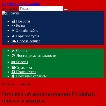
Перейти к содержанию
Search for:
📰 Новости
🍬Тесты
✈️ Онлайн табло
🔥 Горящие туры
🌤️ Погода сейчас
🔥 Советы
🏞️ Достопримечательности
🎟️ Билеты
🏥Страховка
🏨 Поиск отеля
🧳 Полезные сервисы
Главная
»
Советы
Отзывы об авиакомпании Flydubai:
плюсы и минусы