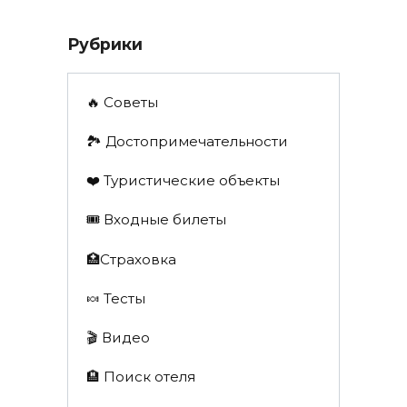
Рубрики
🔥 Советы
🏞️ Достопримечательности
❤️ Туристические объекты
🎟️ Входные билеты
🏥Страховка
🍬 Тесты
🎬 Видео
🏨 Поиск отеля