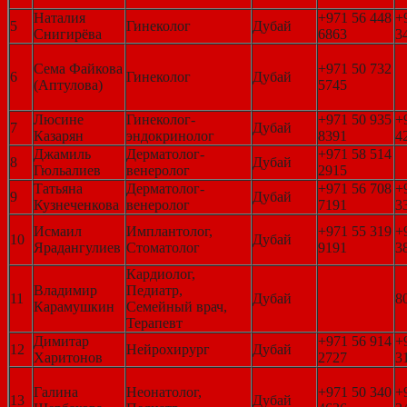
Наталия
+971 56 448
+
5
Гинеколог
Дубай
Снигирёва
6863
3
Сема Файкова
+971 50 732
6
Гинеколог
Дубай
(Аптулова)
5745
Люсине
Гинеколог-
+971 50 935
+
7
Дубай
Казарян
эндокринолог
8391
4
Джамиль
Дерматолог-
+971 58 514
8
Дубай
Гюльалиев
венеролог
2915
Татьяна
Дерматолог-
+971 56 708
+
9
Дубай
Кузнеченкова
венеролог
7191
3
Исмаил
Имплантолог,
+971 55 319
+
10
Дубай
Ярадангулиев
Стоматолог
9191
3
Кардиолог,
Владимир
Педиатр,
11
Дубай
8
Карамушкин
Семейный врач,
Терапевт
Димитар
+971 56 914
+
12
Нейрохирург
Дубай
Харитонов
2727
3
Галина
Неонатолог,
+971 50 340
+
13
Дубай