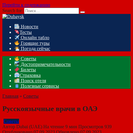
Перейти к содержанию
Search for:
Новости
Тесты
Онлайн табло
Горящие туры
Погода сейчас
Советы
Достопримечательности
Билеты
Страховка
Поиск отеля
Полезные сервисы
Главная
»
Советы
Русскоязычные врачи в ОАЭ
Советы
Автор
Dubai (UAE)
На чтение
9 мин
Просмотров
939
Опубликовано
07.09.2023
Обновлено
07.09.2023