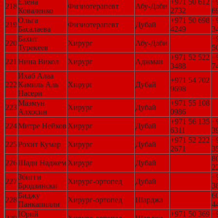
Елена
+971 50 612
+
218
Физиотерапевт
Абу-Даби
Коваленко
2732
6
Ольга
+971 50 698
+
219
Физиотерапевт
Дубай
Басалаева
4249
3
Бахит
+
220
Хирург
Абу-Даби
Турекеев
5
+971 52 522
+
221
Нина Викол
Хирург
Аджман
3488
7
Ихаб Алаа
+971 54 702
222
Камиль Аль
Хирург
Дубай
9698
Насери
Маэмун
+971 55 108
223
Хирург
Дубай
Алхосин
0986
+971 56 135
+
224
Митре Нейков
Хирург
Дубай
6311
3
+971 52 222
+
225
Рохит Кумар
Хирург
Дубай
2671
3
8
226
Шади Наджем
Хирург
Дубай
2
Збигги
+
227
Хирург-ортопед
Дубай
Бродзински
3
Биджу
6
228
Хирург-ортопед
Шарджа
Панкапилли
4
Юрий
+971 50 369
+