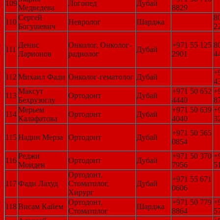
109
Логопед
Дубай
Медведева
8829
Сергей
8
110
Невролог
Шарджа
Богушевич
2
Денис
Онколог, Онколог-
+971 55 125
8
111
Дубай
Ларионов
радиолог
2901
4
+
112
Михаил Фади
Онколог-гематолог
Дубай
4
Максут
+971 50 652
+
113
Ортодонт
Дубай
Бехрузоглу
4440
8
Мерьем
+971 50 639
+
114
Ортодонт
Дубай
Калафатова
4040
3
+971 50 565
115
Надин Мерза
Ортодонт
Дубай
0854
Реджи
+971 50 370
+
116
Ортодонт
Дубай
Моиден
7956
5
Ортодонт,
+971 55 671
117
Фади Лахуд
Стоматолог,
Дубай
0606
Хирург
Ортодонт,
+971 50 779
+
118
Висам Кайем
Шарджа
Стоматолог
8864
5