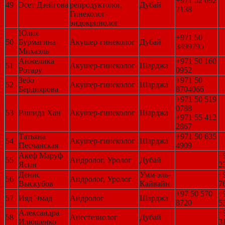
+971 52 692
49
Эсет Дзейгова
репродуктолог,
Дубай
7138
Гинеколог-
эндокринолог
Юлия
+971 50
50
Бурмагина-
Акушер-гинеколог
Дубай
3499795
Михаэль
Анжелика
+971 50 160
51
Акушер-гинеколог
Шарджа
Ротару
0952
Зебо
+971 50
52
Акушер-гинеколог
Шарджа
Бердиярова
8704066
+971 50 519
0788
53
Рашида Хан
Акушер-гинеколог
Шарджа
+971 55 412
2867
Татьяна
+971 50 635
54
Акушер-гинеколог
Шарджа
Песчанская
4909
Акеф Маруф
+
55
Андролог, Уролог
Дубай
Ясин
2
Денис
Умм-эль-
+
56
Андролог, Уролог
Выскубов
Кайвайн
7
+97 50 570
+
57
Ияд Эмад
Андролог
Шарджа
8720
5
Александра
+
58
Анестезиолог
Дубай
Илюшенко
3