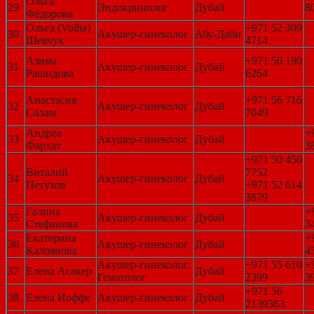
Ольга
29
Эндокринолог
Дубай
8
Фёдорова
Ольга (Volha)
+971 52 309
30
Акушер-гинеколог
Абу-Даби
Шевчук
4714
Азима
+971 50 190
31
Акушер-гинеколог
Дубай
Рашидова
6264
Анастасия
+971 56 716
32
Акушер-гинеколог
Дубай
Салам
7049
Андреа
+
33
Акушер-гинеколог
Дубай
Фархат
3
+971 50 450
Виталий
7752
34
Акушер-гинеколог
Дубай
Петухов
+971 52 614
3879
Галина
+
35
Акушер-гинеколог
Дубай
Стефанова
3
Екатерина
+
36
Акушер-гинеколог
Дубай
Калоянова
4
Акушер-гинеколог,
+971 55 610
+
37
Елена Асакер
Дубай
Гематолог
2399
3
+971 56
38
Елена Иоффе
Акушер-гинеколог
Дубай
2139363