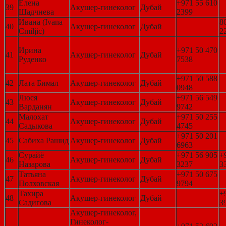
Елена
+971 55 610
39
Акушер-гинеколог
Дубай
Шадчнева
2399
Ивана (Ivana
8
40
Акушер-гинеколог
Дубай
Cmiljic)
2
Ирина
+971 50 470
41
Акушер-гинеколог
Дубай
Руденко
7538
+971 50 588
42
Лата Бимал
Акушер-гинеколог
Дубай
0948
Люся
+971 56 549
43
Акушер-гинеколог
Дубай
Варданян
9742
Малохат
+971 50 255
44
Акушер-гинеколог
Дубай
Садыкова
4745
+971 50 201
45
Сабиха Рашид
Акушер-гинеколог
Дубай
6963
Сурайё
+971 56 905
+
46
Акушер-гинеколог
Дубай
Назарова
3237
3
Татьяна
+971 50 675
47
Акушер-гинеколог
Дубай
Полховская
9794
Тахира
+
48
Акушер-гинеколог
Дубай
Садигова
3
Акушер-гинеколог,
Гинеколог-