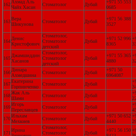
Ахмад Аль
+971 55 553
162
Стоматолог
Дубай
Чайх Хасан
0685
Вера
+971 56 388
163
Стоматолог
Дубай
Шикунова
3527
Стоматолог,
Денис
+971 52 996
+
164
Стоматолог
Дубай
Кристофович
8365
3
детский
Стоматолог,
Джамшиддин
+971 55 365
+
165
Стоматолог
Дубай
Хасанов
4880
3
детский
Динара
+971 50
166
Стоматолог
Дубай
Ахмедшина
6964087
Екатерина
+
167
Стоматолог
Дубай
Горпинченко
3
Жак Аль
+
168
Стоматолог
Дубай
Шами
2
Игорь
+
169
Стоматолог
Дубай
Переславцев
4
Ильхам
+971 50 652
+
170
Стоматолог
Дубай
Мехкиев
4440
2
Стоматолог,
Ирина
+971 56 150
+
171
Стоматолог
Дубай
Зинкович
8423
3