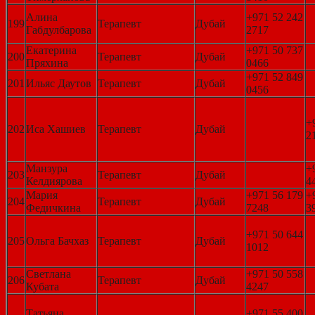
Алина
+971 52 242
199
Терапевт
Дубай
Габдулбарова
2717
Екатерина
+971 50 737
200
Терапевт
Дубай
Пряхина
0466
+971 52 849
201
Ильяс Даутов
Терапевт
Дубай
0456
+
202
Иса Хашиев
Терапевт
Дубай
2
Манзура
+
203
Терапевт
Дубай
Келдиярова
4
Мария
+971 56 179
+
204
Терапевт
Дубай
Федичкина
7248
3
+971 50 644
205
Ольга Бачхаз
Терапевт
Дубай
1012
Светлана
+971 50 558
206
Терапевт
Дубай
Кубата
4247
Татьяна
+971 55 400