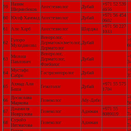
Назим
+971 52 539
59
Анестезиолог
Дубай
Ширинбеков
4656
+971 56 454
60
Юсеф Хаммад
Анестезиолог
Дубай
0602
+971 50 227
61
Али Харб
Анестезиолог
Шарджа
1033
Венеролог,
Гулоро
+
62
Дерматокосметолог,
Дубай
Мухидинова
6
Дерматолог
Венеролог,
Милош
+
63
Дерматолог,
Дубай
Павлович
3
Флеболог
Мустафа
+
64
Гастроэнтеролог
Дубай
Сабри
3
Ахмад Али
+971 55 575
65
Гематолог
Дубай
Баша
1704
Десислава
+
66
Гинеколог
Абу-Даби
Маркова
5
Джамиля
+971 55
+
67
Гинеколог
Аджман
Новрузова
8089119
7
Сурайо
+
68
Гинеколог
Аджман
Негматова
7
Гузаль
+