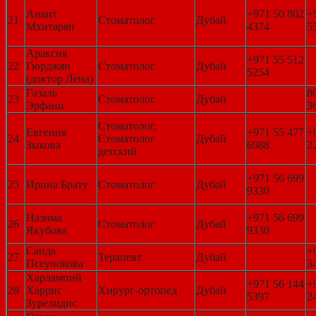
Анаит
+971 50 802
+
21
Стоматолог
Дубай
Мхитарян
4374
5
Араксия
+971 55 512
22
Гюрджян
Стоматолог
Дубай
5254
(доктор Лена)
Газаль
8
23
Стоматолог
Дубай
Эрфани
3
Стоматолог,
Евгения
+971 55 477
+
24
Стоматолог
Дубай
Зыкова
6988
2
детский
+971 56 699
25
Ирина Брату
Стоматолог
Дубай
9330
Назима
+971 56 699
26
Стоматолог
Дубай
Якубова
9330
Саида
+
27
Терапевт
Дубай
Псеунокова
3
Харлампий
+971 56 144
+
28
Харрис
Хирург-ортопед
Дубай
5397
2
Зурелидис