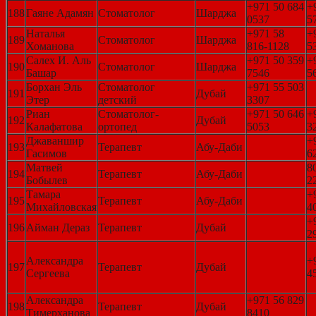
+971 50 684
+
188
Гаяне Адамян
Стоматолог
Шарджа
0537
5
Наталья
+971 58
+
189
Стоматолог
Шарджа
Хоманова
816-1128
5
Салех И. Аль
+971 50 359
+
190
Стоматолог
Шарджа
Башар
7546
5
Борхан Эль
Стоматолог
+971 55 503
191
Дубай
Этер
детский
3307
Риан
Стоматолог-
+971 50 646
+
192
Дубай
Калафатова
ортопед
5053
3
Джаваншир
+
193
Терапевт
Абу-Даби
Гасимов
6
Матвей
8
194
Терапевт
Абу-Даби
Бобылев
2
Тамара
+
195
Терапевт
Абу-Даби
Михайловская
4
+
196
Айман Дераз
Терапевт
Дубай
2
Александра
+
197
Терапевт
Дубай
Сергеева
4
Александра
+971 56 829
198
Терапевт
Дубай
Тимерханова
8410