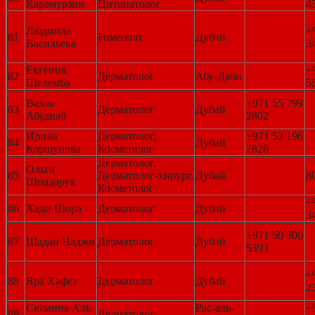
Карамурзин
Цитопатолог
4
Людмила
+
81
Гомеопат
Дубай
Васильева
3
Евгения
+
82
Дерматолог
Абу-Даби
Шелемба
5
Ваэль
+971 55 799
83
Дерматолог
Дубай
Абудиаб
2802
Ирина
Дерматолог,
+971 52 196
84
Дубай
Коршунова
Косметолог
7826
Дерматолог,
Ольга
85
Дерматолог-хирург,
Дубай
8
Шпадарук
Косметолог
+
86
Хади Шора
Дерматолог
Дубай
3
+971 50 300
87
Шадан Наджи
Дерматолог
Дубай
5393
+
88
Яра Хафез
Дерматолог
Дубай
2
Сюзанна Аль
Рас-аль-
+
89
Дерматолог