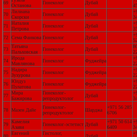
69
Гинеколог
Дубай
Останова
4
Лилиана
+
70
Гинеколог
Дубай
Скорски
3
Наталия
+
71
Гинеколог
Дубай
Петрова
3
+
72
Сема Фаикова
Гинеколог
Дубай
5
Татьяна
8
73
Гинеколог
Дубай
Пальховская
2
Ирода
+
74
Гинеколог
Фуджейра
Мавлянова
2
Надира
+
75
Гинеколог
Фуджейра
Зухурова
2
Юлдуз
+
76
Гинеколог
Фуджейра
Пулатова
2
Мира
Гинеколог-
+
77
Дубай
Бажирова
репродуктолог
3
Гинеколог-
+971 56 285
78
Мазен Дайе
Шарджа
репродуктолог
6706
Камелия
+971 50 614
+
79
Гинеколог-эстетист
Дубай
Азави
6409
3
Евгений
Гистолог,
+
80
Дубай