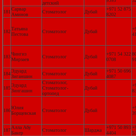
9593
3
детский
Сарвар
+971 52 875
181
Стоматолог
Дубай
Аминов
8202
Татьяна
+
182
Стоматолог
Дубай
Пестова
4
Чингиз
+971 54 322
8
183
Стоматолог
Дубай
Мирзаев
0708
9
Эдуард
+971 50 696
184
Стоматолог
Дубай
Зиганшин
4087
Стоматолог,
Эдуард
+
185
Стоматолог-
Дубай
Зингашин
8
ортопед
Юлия
+
186
Стоматолог
Дубай
Борщевская
3
Алла Абу
+971 50 893
+
187
Стоматолог
Шарджа
Бакер
4404
5