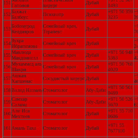
151
Дубай
Гапонов
хирург
1493
Бахжат
+971 50 359
+
152
Психиатр
Дубай
Балбоус
3235
3
Бобомурод
Семейный врач,
+
153
Дубай
Келдияров
Терапевт
7
Зухра
+
154
Семейный врач
Дубай
Ибрагимова
2
Мавлюда
+971 50 948
+
155
Семейный врач
Дубай
Макдоннелл
5363
4
Мухаммед аль
+971 50 768
156
Семейный врач
Дубай
Шахри
4020
Ашкан
+
157
Сосудистый хирург
Дубай
Хагшенас
4
+971 50 501
158
Валид Наззаль
Стоматолог
Абу-Даби
0469
Самхар
+971 50 526
+
159
Стоматолог
Абу-Даби
Салама
5670
6
Али Иса
+971 55 710
160
Стоматолог
Дубай
Мехтиев
0606
+971 55
161
Амаль Таха
Стоматолог
Дубай
7677110