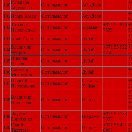
Гульнара
+
130
Офтальмолог
Абу-Даби
Абдулаева
6
+
131
Игорь Козак
Офтальмолог
Абу-Даби
6
Татьяна
+971 52 876
+
132
Офтальмолог
Аджман
Наровченко
7539
5
+
133
Анас Йорд
Офтальмолог
Дубай
3
Владимир
+971 55 922
+
134
Офтальмолог
Дубай
Чуприн
4258
3
Николай
+
135
Офтальмолог
Дубай
Грачёв
2
Санджир
+
136
Офтальмолог
Дубай
Мохаммед
2
Георгий
Рас-аль-
+
137
Офтальмолог
Пархоменко
Хайма
2
+
Владимир
5
138
Офтальмолог
Шарджа
Шенгелая
+
5
Людмила
+971 50 733
139
Офтальмолог
Шарджа
Борисенко
7397
Юрий
+971 55 421
+
140
Офтальмолог
Шарджа
Тахатаев
8967
5