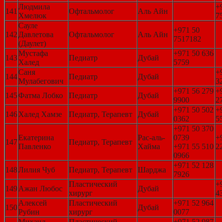
Людмила
+
141
Офтальмолог
Аль Айн
Хмелюк
7
Сауле
+971 50
142
Давлетова
Офтальмолог
Аль Айн
7517182
(Даулет)
Мустафа
+971 50 636
143
Педиатр
Дубай
Халед
5759
Саня
+
144
Педиатр
Дубай
Мулабегович
3
+971 56 279
+
145
Фатма Лобко
Педиатр
Дубай
9900
2
+971 50 502
+
146
Халед Хамзе
Педиатр, Терапевт
Дубай
0362
5
+971 50 370
Екатерина
Рас-аль-
0739
+
147
Педиатр, Терапевт
Павленко
Хайма
+971 55 510
2
0966
+971 52 128
148
Лилия Чуб
Педиатр, Терапевт
Шарджа
7926
Пластический
+
149
Ажан Любос
Дубай
хирург
4
Алексей
Пластический
+971 52 964
150
Дубай
Рубин
хирург
0077
Михаил
Пластический
+971 52 987