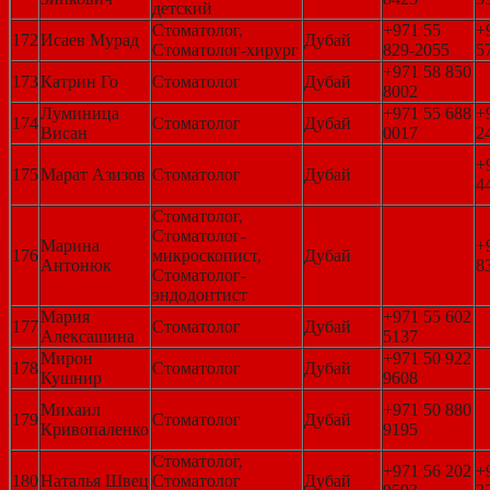
детский
Стоматолог,
+971 55
+
172
Исаев Мурад
Дубай
Стоматолог-хирург
829-2055
5
+971 58 850
173
Катрин Го
Стоматолог
Дубай
8002
Луминица
+971 55 688
+
174
Стоматолог
Дубай
Висан
0017
2
+
175
Марат Азизов
Стоматолог
Дубай
4
Стоматолог,
Стоматолог-
Марина
+
176
микроскопист,
Дубай
Антонюк
8
Стоматолог-
эндодонтист
Мария
+971 55 602
177
Стоматолог
Дубай
Алексашина
5137
Мирон
+971 50 922
178
Стоматолог
Дубай
Кушнир
9608
Михаил
+971 50 880
179
Стоматолог
Дубай
Кривопаленко
9195
Стоматолог,
+971 56 202
+
180
Наталья Швец
Стоматолог
Дубай