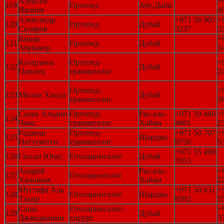
Алексей
+
119
Ортопед
Абу-Даби
Иванов
4
Александр
+971 56 905
+
120
Ортопед
Дубай
Скляров
3237
3
Башар
+
121
Ортопед
Дубай
Абубакер
3
Катарзина
Ортопед-
+
122
Дубай
Папиец
травматолог
2
Ортопед-
+
123
Милан Хандл
Дубай
травматолог
3
Салах Альдин
Ортопед-
Рас-аль-
+971 50 488
+
124
Чико
травматолог
Хайма
4601
2
Раджеш
Ортопед-
+971 50 707
+
125
Шарджа
Наттуветти
травматолог
9750
5
+971 55 400
126
Гассан Юнес
Отоларинголог
Дубай
7055
Андрей
Рас-аль-
+
127
Отоларинголог
Хапонюк
Хайма
2
Мустафа Аль
+971 50 631
+
128
Отоларинголог
Шарджа
Тахир
9392
5
Саша
Отоларинголог-
+
129
Дубай
Джанджанин
хирург
3