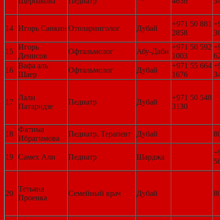
Щербакова
Педиатр
4636
3
+971 50 881
+
14
Игорь Санкин
Отоларинголог
Дубай
2858
3
Игорь
+971 50 592
+
15
Офтальмолог
Абу-Даби
Денисов
1003
6
Вафа аль
+971 55 664
+
16
Офтальмолог
Дубай
Шаер
1676
3
Лали
+971 50 548
17
Педиатр
Дубай
Патаридзе
3130
Фатима
18
Педиатр, Терапевт
Дубай
8
Ибрагимова
+
19
Самех Али
Педиатр
Шарджа
5
Тетьяна
20
Семейный врач
Дубай
8
Проенка