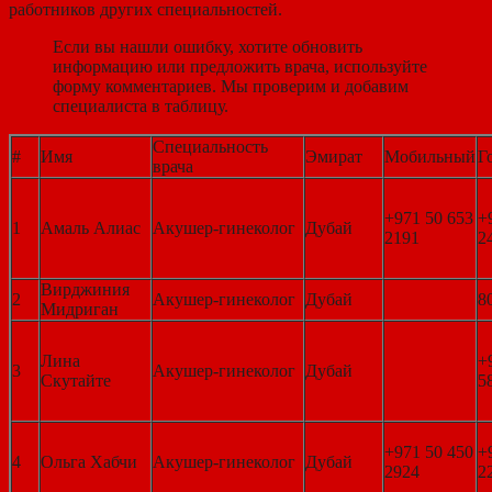
работников других специальностей.
Если вы нашли ошибку, хотите обновить
информацию или предложить врача, используйте
форму комментариев. Мы проверим и добавим
специалиста в таблицу.
Специальность
#
Имя
Эмират
Мобильный
Г
врача
+971 50 653
+
1
Амаль Алиас
Акушер-гинеколог
Дубай
2191
2
Вирджиния
2
Акушер-гинеколог
Дубай
8
Мидриган
Лина
+
3
Акушер-гинеколог
Дубай
Скутайте
5
+971 50 450
+
4
Ольга Хабчи
Акушер-гинеколог
Дубай
2924
2