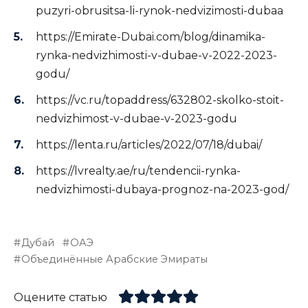
puzyri-obrusitsa-li-rynok-nedvizimosti-dubaa
https://Emirate-Dubai.com/blog/dinamika-
rynka-nedvizhimosti-v-dubae-v-2022-2023-
godu/
https://vc.ru/topaddress/632802-skolko-stoit-
nedvizhimost-v-dubae-v-2023-godu
https://lenta.ru/articles/2022/07/18/dubai/
https://lvrealty.ae/ru/tendencii-rynka-
nedvizhimosti-dubaya-prognoz-na-2023-god/
Дубай
ОАЭ
Объединённые Арабские Эмираты
Оцените статью