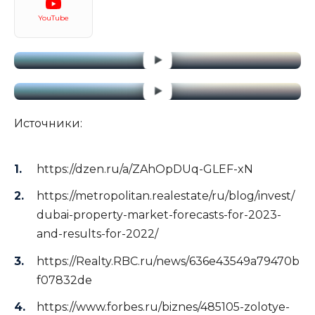
YouTube
Источники:
https://dzen.ru/a/ZAhOpDUq-GLEF-xN
https://metropolitan.realestate/ru/blog/invest/
dubai-property-market-forecasts-for-2023-
and-results-for-2022/
https://Realty.RBC.ru/news/636e43549a79470b
f07832de
https://www.forbes.ru/biznes/485105-zolotye-