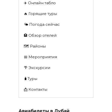
✈️ Онлайн табло
🔥 Горящие туры
🌤️ Погода сейчас
🏨 Обзор отелей
🗺 Районы
📅 Мероприятия
🌴 Экскурсии
🧳Туры
📩 Контакты
Авиабилеты в Дубай