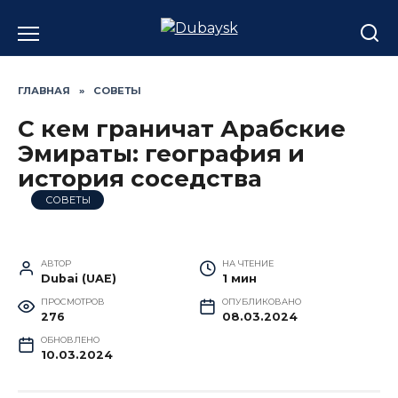
Перейти
к
содержанию
ГЛАВНАЯ
»
СОВЕТЫ
С кем граничат Арабские
Эмираты: география и
история соседства
СОВЕТЫ
АВТОР
НА ЧТЕНИЕ
Dubai (UAE)
1 мин
ПРОСМОТРОВ
ОПУБЛИКОВАНО
276
08.03.2024
ОБНОВЛЕНО
10.03.2024