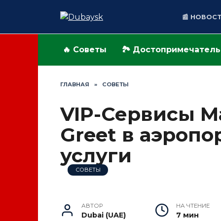
Перейти
к
📰 НОВОС
содержанию
🔥 Советы
🏞️ Достопримечател
ГЛАВНАЯ
»
СОВЕТЫ
VIP-Сервисы M
Greet в аэропо
услуги
СОВЕТЫ
АВТОР
НА ЧТЕНИЕ
Dubai (UAE)
7 мин