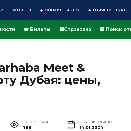
ТИ
🍬ТЕСТЫ
✈️ ОНЛАЙН ТАБЛО
🔥 ГОРЯЩИЕ ТУРЫ
ьности
🎟️ Билеты
🏥Страховка
🏨 Поиск о
arhaba Meet &
рту Дубая: цены,
ПРОСМОТРОВ
ОПУБЛИКОВАНО
788
14.01.2024