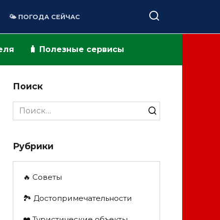
🌤️ ПОГОДА СЕЙЧАС
теля
🧳 Полезные сервисы
Поиск
Search
for:
Рубрики
🔥 Советы
🏞️ Достопримечательности
❤️ Туристические объекты