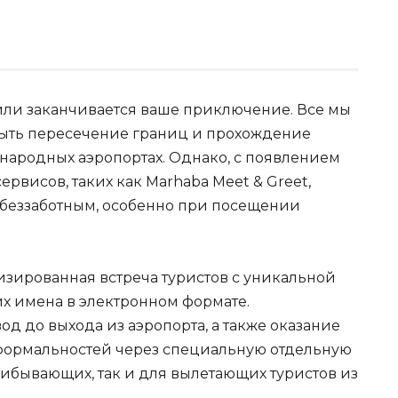
я или заканчивается ваше приключение. Все мы
быть пересечение границ и прохождение
ународных аэропортах. Однако, с появлением
висов, таких как Marhaba Meet & Greet,
 беззаботным, особенно при посещении
изированная встреча туристов с уникальной
их имена в электронном формате.
д до выхода из аэропорта, а также оказание
формальностей через специальную отдельную
прибывающих, так и для вылетающих туристов из