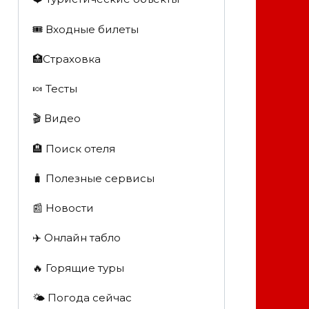
🎟️ Входные билеты
🏥Страховка
🍬 Тесты
🎬 Видео
🏨 Поиск отеля
🧳 Полезные сервисы
📰 Новости
✈️ Онлайн табло
🔥 Горящие туры
🌤️ Погода сейчас