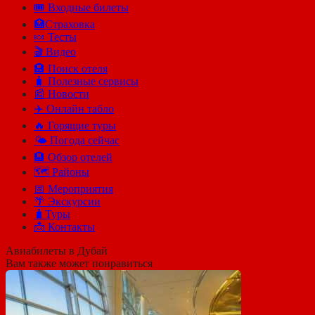
🎟️ Входные билеты
🏥Страховка
🍬 Тесты
🎬 Видео
🏨 Поиск отеля
🧳 Полезные сервисы
📰 Новости
✈️ Онлайн табло
🔥 Горящие туры
🌤️ Погода сейчас
🏨 Обзор отелей
🗺 Районы
📅 Мероприятия
🌴 Экскурсии
🧳Туры
📩 Контакты
Авиабилеты в Дубай
Вам также может понравиться