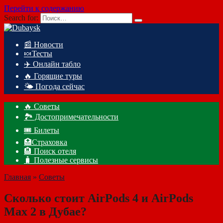
Перейти к содержанию
Search for:
📰 Новости
🍬Тесты
✈️ Онлайн табло
🔥 Горящие туры
🌤️ Погода сейчас
🔥 Советы
🏞️ Достопримечательности
🎟️ Билеты
🏥Страховка
🏨 Поиск отеля
🧳 Полезные сервисы
Главная
»
Советы
Сколько стоит AirPods 4 и AirPods
Max 2 в Дубае?