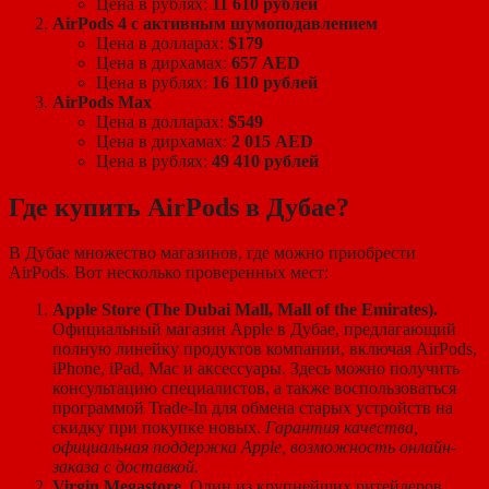
Цена в рублях:
11 610 рублей
AirPods 4 с активным шумоподавлением
Цена в долларах:
$179
Цена в дирхамах:
657 AED
Цена в рублях:
16 110 рублей
AirPods Max
Цена в долларах:
$549
Цена в дирхамах:
2 015 AED
Цена в рублях:
49 410 рублей
Где купить AirPods в Дубае?
В Дубае множество магазинов, где можно приобрести
AirPods. Вот несколько проверенных мест:
Apple Store (The Dubai Mall, Mall of the Emirates).
Официальный магазин Apple в Дубае, предлагающий
полную линейку продуктов компании, включая AirPods,
iPhone, iPad, Mac и аксессуары. Здесь можно получить
консультацию специалистов, а также воспользоваться
программой Trade-In для обмена старых устройств на
скидку при покупке новых.
Гарантия качества,
официальная поддержка Apple, возможность онлайн-
заказа с доставкой.
Virgin Megastore.
Один из крупнейших ритейлеров