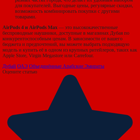
для покупателей. Выгодные цены, регулярные скидки,
возможность комбинировать покупки с другими
товарами.
AirPods 4 и AirPods Max
— это высококачественные
беспроводные наушники, доступные в магазинах Дубая по
конкурентоспособным ценам. В зависимости от вашего
бюджета и предпочтений, вы можете выбрать подходящую
модель и купить её в одном из крупных ритейлеров, таких как
Apple Store, Virgin Megastore или Carrefour.
Дубай
ОАЭ
Объединённые Арабские Эмираты
Оцените статью