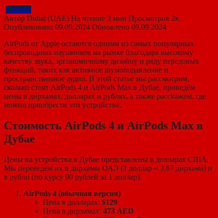
Советы
Автор
Dubai (UAE)
На чтение
3 мин
Просмотров
2к.
Опубликовано
09.09.2024
Обновлено
09.09.2024
AirPods от Apple остаются одними из самых популярных
беспроводных наушников на рынке благодаря высокому
качеству звука, эргономичному дизайну и ряду передовых
функций, таких как активное шумоподавление и
пространственное аудио. В этой статье мы рассмотрим,
сколько стоят AirPods 4 и AirPods Max в Дубае, приведём
цены в дирхамах, долларах и рублях, а также расскажем, где
можно приобрести эти устройства.
Стоимость AirPods 4 и AirPods Max в
Дубае
Цены на устройства в Дубае представлены в долларах США.
Мы переведём их в дирхамы ОАЭ (1 доллар ≈ 3.67 дирхама) и
в рубли (по курсу 90 рублей за 1 доллар).
AirPods 4 (обычная версия)
Цена в долларах:
$129
Цена в дирхамах:
473 AED