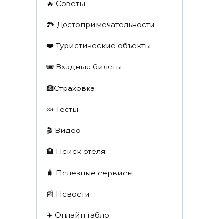
🔥 Советы
🏞️ Достопримечательности
❤️ Туристические объекты
🎟️ Входные билеты
🏥Страховка
🍬 Тесты
🎬 Видео
🏨 Поиск отеля
🧳 Полезные сервисы
📰 Новости
✈️ Онлайн табло