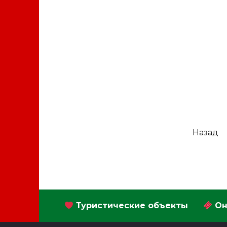
ВИДЕО
Подборка видеоклипов про
Дубай
Пагинация
Назад
записей
Туристические объекты
Он