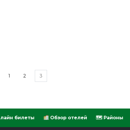
1
2
3
лайн билеты
Обзор отелей
🗺 Районы