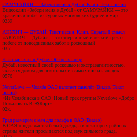
САМУРАЙКИ — Забери меня в Дубай: Клип, Текст песни
Видеоклип «Забери меня в Дубай» от САМУРАЙКИ — это
красочный побег из суровых московских будней в мир
0
339
АКУЛИЧ — ДУБАЙ: Текст песни, Клип, Скрытый смысл
«АКУЛИЧ — Дубай» — это энергичный и легкий трек о
побеге от повседневных забот в роскошный
0
351
Частные яхты в Дубае: Обзор яхт-шоу
Дубай, известный своей роскошью и экстравагантностью,
является домом для некоторых из самых впечатляющих
0
576
NeverLove — Челяба ОАЭ взлетает самолёт (Видео, Текст
песни)
«Из Челябинска в ОАЭ: Новый трек группы Neverlove «Добро
Пожаловать В Э$Корт»
0
2к.
Град размером с мяч для гольфа в ОАЭ (Видео)
В ОАЭ продолжается белый дождь, а в некоторых районах
страны жители просыпаются под звук сильного града.
0
375