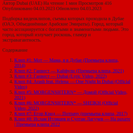
Автор
Dubai (UAE)
На чтение
1 мин
Просмотров
416
Опубликовано
04.03.2023
Обновлено
04.03.2023
Подборка видеоклипов, съемка которых проходила в Дубае
(ОАЭ, Объединённые Арабские Эмираты). Город, который
часто ассоциируется с богатыми и знаменитыми людьми. Это
город, который излучает роскошь, гламур и
экстравагантность.
Содержание
Клип #1: Мот — Мама, я в Дубае (Премьера клипа,
2014)
Клип #2: Ганвест — Кайфули (Премьера клипа, 2021)
Клип #3: Ганвест — Dubai (Lyric Video, 2022)
Клип #4: Arash feat. Helena — One Night In Dubai (Official
Video)
Клип #5: MORGENSHTERN* — Домой (Official Video,
2021)
Клип #6: MORGENSHTERN* — SHEIKH (Official
Video, 2022)
Клип #7: Егор Крид — Потрачу (премьера клипа, 2017)
Клип #8: Ислам Итляшев и Султан Лагучев — На рахате
| Премьера клипа 2022