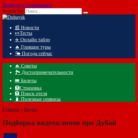
Перейти к содержанию
Search for:
📰 Новости
🍬Тесты
✈️ Онлайн табло
🔥 Горящие туры
🌤️ Погода сейчас
🔥 Советы
🏞️ Достопримечательности
🎟️ Билеты
🏥Страховка
🏨 Поиск отеля
🧳 Полезные сервисы
Главная
»
Видео
Подборка видеоклипов про Дубай
Видео