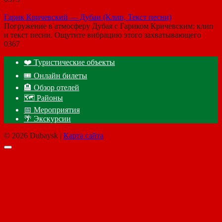
Гарик Кричевский — Дубаи (Клип, Текст песни)
Погружение в атмосферу Дубая с Гариком Кричевским: клип
и текст песни. Ощутите вибрацию этого захватывающего
0
367
❤️ Туристические объекты
🎟️ Онлайн билеты
🏨 Обзор отелей
🗺 Районы
📅 Мероприятия
🌴 Экскурсии
© 2026 Dubaysk |
Карта сайта