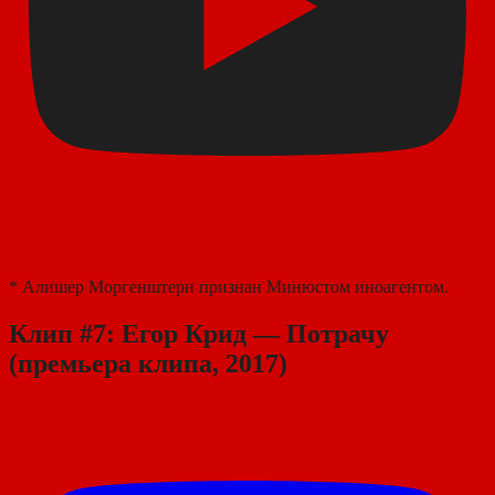
* Алишер Моргенштерн признан Минюстом иноагентом.
Клип #7: Егор Крид — Потрачу
(премьера клипа, 2017)