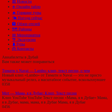
📰 Новости
✈️ Онлайн табло
🔥 Горящие туры
🌤️ Погода сейчас
🏨 Обзор отелей
🗺 Районы
📅 Мероприятия
🌴 Экскурсии
🧳Туры
📩 Контакты
Авиабилеты в Дубай
Вам также может понравиться
Тимати х Navai — Lambo: клип, текст песни, о чем
Новый клип «Lambo» от Тимати и Navai — это не просто
музыкальный релиз, а масштабное событие, всколыхнувшее
0
358
Мот — Мама, я в Дубае: Клип, Текст песни
Клип YouTube YouTube Текст песни «Мама, я в Дубае» Мама,
я в Дубае, мама, мама, я в Дубае Мама, я в Дубае
0
456