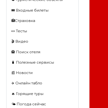
🎟️ Входные билеты
🏥Страховка
🍬 Тесты
🎬 Видео
🏨 Поиск отеля
🧳 Полезные сервисы
📰 Новости
✈️ Онлайн табло
🔥 Горящие туры
🌤️ Погода сейчас