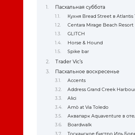
Пасхальная суббота
Кухня Bread Street в Atlanti
Centara Mirage Beach Resort
GLITCH
Horse & Hound
Spike bar
Trader Vic’s
Пасхальное воскресенье
Accents
Address Grand Creek Harbou
Alici
Amò at Via Toledo
Аквапарк Aquaventure в отел
Boardwalk
Тосканское бистро Иль Бор