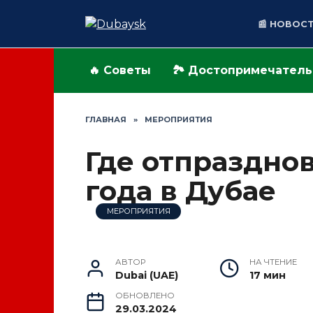
Перейти
к
📰 НОВОС
содержанию
🔥 Советы
🏞️ Достопримечател
ГЛАВНАЯ
»
МЕРОПРИЯТИЯ
Где отпразднов
года в Дубае
МЕРОПРИЯТИЯ
АВТОР
НА ЧТЕНИЕ
Dubai (UAE)
17 мин
ОБНОВЛЕНО
29.03.2024