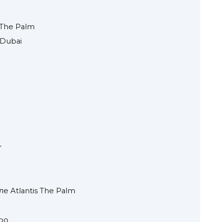
s The Palm
 Dubai
r
е Atlantis The Palm
ро