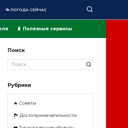
🌤️ ПОГОДА СЕЙЧАС
теля
🧳 Полезные сервисы
Поиск
Search
for:
Рубрики
🔥 Советы
🏞️ Достопримечательности
❤️ Туристические объекты