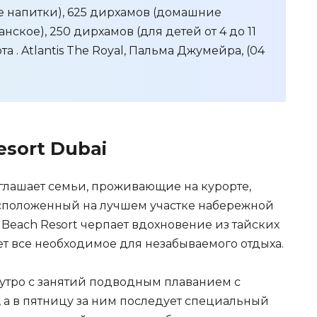
е напитки), 625 дирхамов (домашние
нское), 250 дирхамов (для детей от 4 до 11
арта . Atlantis The Royal, Пальма Джумейра, (04
esort Dubai
риглашает семьи, проживающие на курорте,
асположенный на лучшем участке набережной
e Beach Resort черпает вдохновение из тайских
т все необходимое для незабываемого отдыха.
 утро с занятий подводным плаванием с
а, а в пятницу за ним последует специальный