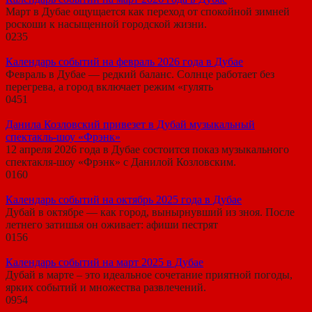
Март в Дубае ощущается как переход от спокойной зимней
роскоши к насыщенной городской жизни.
0
235
Календарь событий на февраль 2026 года в Дубае
Февраль в Дубае — редкий баланс. Солнце работает без
перегрева, а город включает режим «гулять
0
451
Данила Козловский привезет в Дубай музыкальный
спектакль-шоу «Фрэнк»
12 апреля 2026 года в Дубае состоится показ музыкального
спектакля-шоу «Фрэнк» с Данилой Козловским.
0
160
Календарь событий на октябрь 2025 года в Дубае
Дубай в октябре — как город, вынырнувший из зноя. После
летнего затишья он оживает: афиши пестрят
0
156
Календарь событий на март 2025 в Дубае
Дубай в марте – это идеальное сочетание приятной погоды,
ярких событий и множества развлечений.
0
954