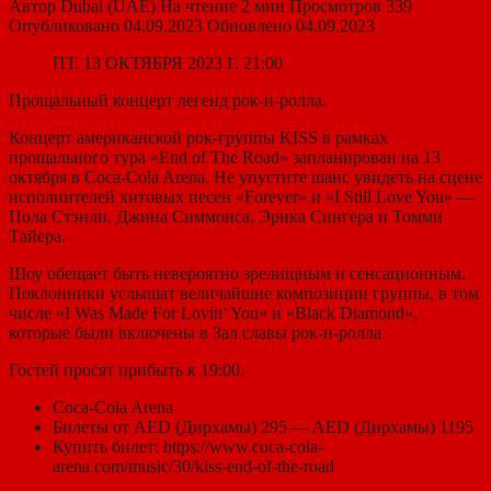
Автор
Dubai (UAE)
На чтение
2 мин
Просмотров
339
Опубликовано
04.09.2023
Обновлено
04.09.2023
ПТ, 13 ОКТЯБРЯ 2023 Г. 21:00
Прощальный концерт легенд рок-н-ролла.
Концерт американской рок-группы KISS в рамках
прощального тура «End of The Road» запланирован на 13
октября в Coca-Cola Arena. Не упустите шанс увидеть на сцене
исполнителей хитовых песен «Forever» и «I Still Love You» —
Пола Стэнли, Джина Симмонса, Эрика Сингера и Томми
Тайера.
Шоу обещает быть невероятно зрелищным и сенсационным.
Поклонники услышат величайшие композиции группы, в том
числе «I Was Made For Lovin’ You» и «Black Diamond»,
которые были включены в Зал славы рок-н-ролла.
Гостей просят прибыть к 19:00.
Coca-Cola Arena
Билеты от AED (Дирхамы) 295 — AED (Дирхамы) 1195
Купить билет: https://www.coca-cola-
arena.com/music/30/kiss-end-of-the-road