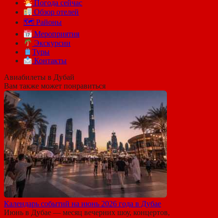
Погода сейчас
Обзор отелей
🗺 Районы
Мероприятия
Экскурсии
Туры
Контакты
Авиабилеты в Дубай
Вам также может понравиться
Календарь событий на июнь 2026 года в Дубае
Июнь в Дубае — месяц вечерних шоу, концертов,