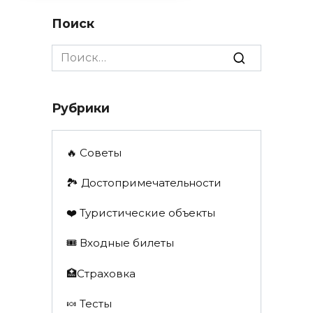
Поиск
Search
for:
Рубрики
🔥 Советы
🏞️ Достопримечательности
❤️ Туристические объекты
🎟️ Входные билеты
🏥Страховка
🍬 Тесты