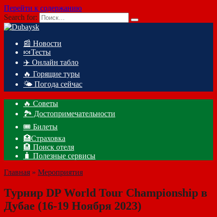
Перейти к содержанию
Search for:
📰 Новости
🍬Тесты
✈️ Онлайн табло
🔥 Горящие туры
🌤️ Погода сейчас
🔥 Советы
🏞️ Достопримечательности
🎟️ Билеты
🏥Страховка
🏨 Поиск отеля
🧳 Полезные сервисы
Главная
»
Мероприятия
Турнир DP World Tour Championship в
Дубае (16-19 Ноября 2023)