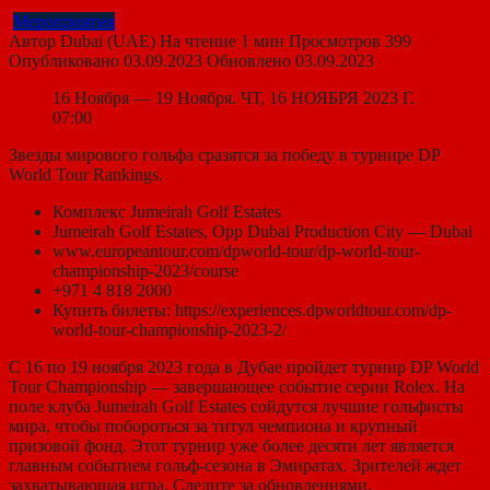
Мероприятия
Автор
Dubai (UAE)
На чтение
1 мин
Просмотров
399
Опубликовано
03.09.2023
Обновлено
03.09.2023
16 Ноября — 19 Ноября. ЧТ, 16 НОЯБРЯ 2023 Г.
07:00
Звезды мирового гольфа сразятся за победу в турнире DP
World Tour Rankings.
Комплекс Jumeirah Golf Estates
Jumeirah Golf Estates, Opp Dubai Production City ― Dubai
www.europeantour.com/dpworld-tour/dp-world-tour-
championship-2023/course
+971 4 818 2000
Купить билеты: https://experiences.dpworldtour.com/dp-
world-tour-championship-2023-2/
С 16 по 19 ноября 2023 года в Дубае пройдет турнир DP World
Tour Championship — завершающее событие серии Rolex. На
поле клуба Jumeirah Golf Estates сойдутся лучшие гольфисты
мира, чтобы побороться за титул чемпиона и крупный
призовой фонд. Этот турнир уже более десяти лет является
главным событием гольф-сезона в Эмиратах. Зрителей ждет
захватывающая игра. Следите за обновлениями.