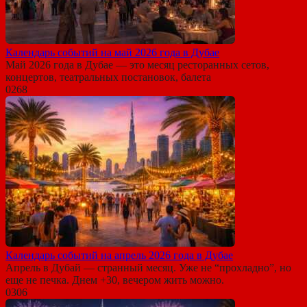
Календарь событий на май 2026 года в Дубае
Май 2026 года в Дубае — это месяц ресторанных сетов,
концертов, театральных постановок, балета
0
268
Календарь событий на апрель 2026 года в Дубае
Апрель в Дубай — странный месяц. Уже не “прохладно”, но
еще не печка. Днем +30, вечером жить можно.
0
306