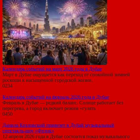
Календарь событий на март 2026 года в Дубае
Март в Дубае ощущается как переход от спокойной зимней
роскоши к насыщенной городской жизни.
0
234
Календарь событий на февраль 2026 года в Дубае
Февраль в Дубае — редкий баланс. Солнце работает без
перегрева, а город включает режим «гулять
0
450
Данила Козловский привезет в Дубай музыкальный
спектакль-шоу «Фрэнк»
12 апреля 2026 года в Дубае состоится показ музыкального