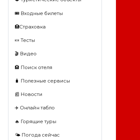
🎟️ Входные билеты
🏥Страховка
🍬 Тесты
🎬 Видео
🏨 Поиск отеля
🧳 Полезные сервисы
📰 Новости
✈️ Онлайн табло
🔥 Горящие туры
🌤️ Погода сейчас