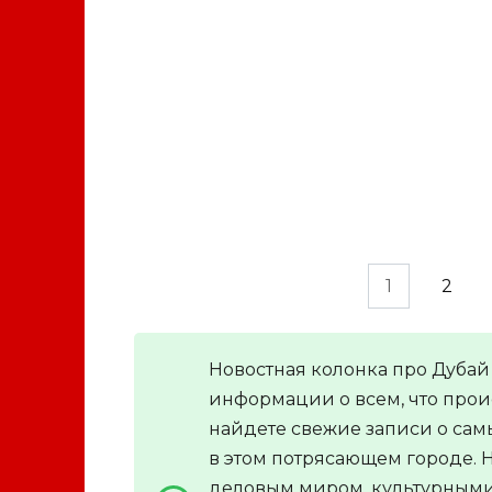
НОВОСТИ
В Дубае к празднику Ид аль-Адх
запустили розыгрыш подарочны
карт на 250 дирхамов
Пагинация
1
2
записей
Новостная колонка про Дубай
информации о всем, что проис
найдете свежие записи о сам
в этом потрясающем городе. Н
деловым миром, культурным