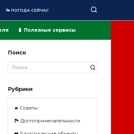
🌤️ ПОГОДА СЕЙЧАС
теля
🧳 Полезные сервисы
Поиск
Search
for:
Рубрики
🔥 Советы
🏞️ Достопримечательности
❤️ Туристические объекты