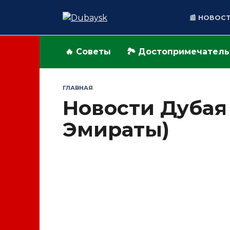
Перейти
к
📰 НОВОС
содержанию
🔥 Советы
🏞️ Достопримечател
ГЛАВНАЯ
Новости Дубая
Эмираты)
НОВОСТИ