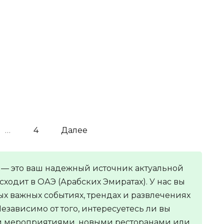
НОВОСТИ
а
В Дубае открылась первая в
х
мире круглосуточная частная
женская зона на пляже
…
4
Далее
 — это ваш надежный источник актуальной
ходит в ОАЭ (Арабских Эмиратах). У нас вы
ых важных событиях, трендах и развлечениях
езависимо от того, интересуетесь ли вы
и мероприятиями, новыми ресторанами или