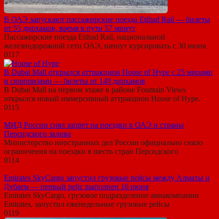
В ОАЭ запускают пассажирские поезда Etihad Rail — билеты
от 55 дирхамов, время в пути 57 минут
Пассажирские поезда Etihad Rail, национальной
железнодорожной сети ОАЭ, начнут курсировать с 30 июня
0
117
В Dubai Mall открылся аттракцион House of Hype с 25 мирами
и сюрпризами — билеты от 149 дирхамов
В Dubai Mall на первом этаже в районе Fountain Views
открылся новый иммерсивный аттракцион House of Hype.
0
115
МИД России снял запрет на поездки в ОАЭ и страны
Персидского залива
Министерство иностранных дел России официально сняло
ограничения на поездки в шесть стран Персидского
0
114
Emirates SkyCargo запустил грузовые рейсы между Алматы и
Дубаем — первый рейс выполнен 16 июня
Emirates SkyCargo, грузовое подразделение авиакомпании
Emirates, запустил еженедельные грузовые рейсы
0
119