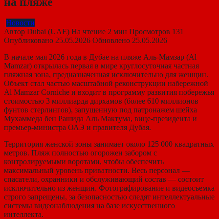
на пляже
Новости
Автор
Dubai (UAE)
На чтение
2 мин
Просмотров
131
Опубликовано
25.05.2026
Обновлено
25.05.2026
В начале мая 2026 года в Дубае на пляже Аль-Мамзар (Al
Mamzar) открылась первая в мире круглосуточная частная
пляжная зона, предназначенная исключительно для женщин.
Объект стал частью масштабной реконструкции набережной
Al Mamzar Corniche и входит в программу развития побережья
стоимостью 3 миллиарда дирхамов (более 610 миллионов
фунтов стерлингов), запущенную под патронажем шейха
Мухаммеда бен Рашида Аль Мактума, вице-президента и
премьер-министра ОАЭ и правителя Дубая.
Территория женской зоны занимает около 125 000 квадратных
метров. Пляж полностью огорожен забором с
контролируемыми воротами, чтобы обеспечить
максимальный уровень приватности. Весь персонал —
спасатели, охранники и обслуживающий состав — состоит
исключительно из женщин. Фотографирование и видеосъемка
строго запрещены, за безопасностью следят интеллектуальные
системы видеонаблюдения на базе искусственного
интеллекта.