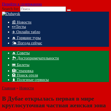
Перейти к содержанию
Search for:
📰 Новости
🍬Тесты
✈️ Онлайн табло
🔥 Горящие туры
🌤️ Погода сейчас
🔥 Советы
🏞️ Достопримечательности
🎟️ Билеты
🏥Страховка
🏨 Поиск отеля
🧳 Полезные сервисы
Главная
»
Новости
В Дубае открылась первая в мире
круглосуточная частная женская зона