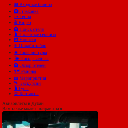
🎟️ Входные билеты
🏥Страховка
🍬 Тесты
🎬 Видео
🏨 Поиск отеля
🧳 Полезные сервисы
📰 Новости
✈️ Онлайн табло
🔥 Горящие туры
🌤️ Погода сейчас
🏨 Обзор отелей
🗺 Районы
📅 Мероприятия
🌴 Экскурсии
🧳Туры
📩 Контакты
Авиабилеты в Дубай
Вам также может понравиться