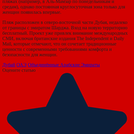
пляжах (например, в Аль-Мамзар по понедельникам и
средам), однако постоянная круглосуточная зона только для
женщин появилась впервые.
Пляж расположен в северо-восточной части Дубая, недалеко
от границы с эмиратом Шарджа. Вход на новую территорию
бесплатный. Проект уже привлек внимание международных
СМИ, включая британские издания The Independent и Daily
Mail, которые отмечают, что он сочетает традиционные
ценности с современными требованиями комфорта и
безопасности для женщин.
Дубай
ОАЭ
Объединённые Арабские Эмираты
Оцените статью