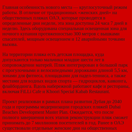
Главная особенность нового места — круглосуточный режим
работы. В отличие от традиционных «женских дней» на
общественных пляжах ОАЭ, которые проводятся в
определенные дни недели, эта зона доступна 24 часа 7 дней в
неделю. Здесь оборудована специальная освещенная зона для
ночного купания протяженностью 300 метров с вышками
спасателей, мощным освещением и 12 аварийными точками
вызова.
На территории пляжа есть детская площадка, куда
допускаются только мальчики младше шести лет в
сопровождении матерей. Пляж интегрирован в большой парк
с прогулочными и велосипедными дорожками длиной 5,5 км,
зонами для фитнеса, площадками для падел-тенниса, а также
местами для водных видов спорта — гидроциклов, каякинга,
флайбординга. Вдоль набережной работают кафе и рестораны,
включая FiLLi Cafe и Khoori Special Kabab Restaurant.
Проект реализован в рамках плана развития Дубая до 2040
года и программы модернизации городских пляжей Dubai
Beaches Development Master Plan. Ожидается, что после
полного завершения всех этапов реконструкции пляж сможет
принимать до 7 миллионов посетителей в год. Ранее в ОАЭ
существовали отдельные женские дни на общественных