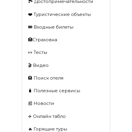
🏞️ Достопримечательности
❤️ Туристические объекты
🎟️ Входные билеты
🏥Страховка
🍬 Тесты
🎬 Видео
🏨 Поиск отеля
🧳 Полезные сервисы
📰 Новости
✈️ Онлайн табло
🔥 Горящие туры