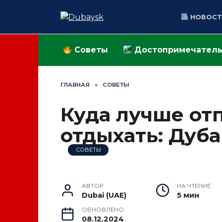
Перейти
к
НОВОСТ
содержанию
Советы
Достопримечатель
ГЛАВНАЯ
»
СОВЕТЫ
Куда лучше от
отдыхать: Дуб
СОВЕТЫ
АВТОР
НА ЧТЕНИЕ
Dubai (UAE)
5 мин
ОБНОВЛЕНО
08.12.2024