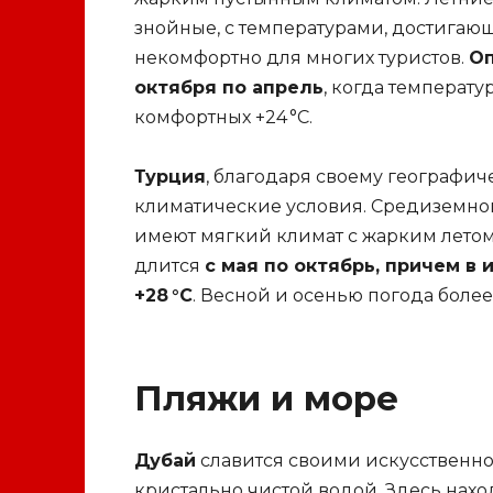
знойные, с температурами, достигающ
некомфортно для многих туристов.
Оп
октября по апрель
, когда температу
комфортных +24 °C.
Турция
, благодаря своему географи
климатические условия. Средиземном
имеют мягкий климат с жарким летом
длится
с мая по октябрь, причем в
+28 °C
. Весной и осенью погода более
Пляжи и море
Дубай
славится своими искусственн
кристально чистой водой. Здесь нахо