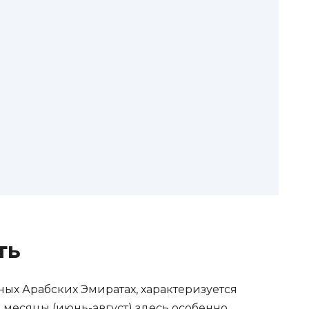
ть
ых Арабских Эмиратах, характеризуется
месяцы (июнь-август) здесь особенно