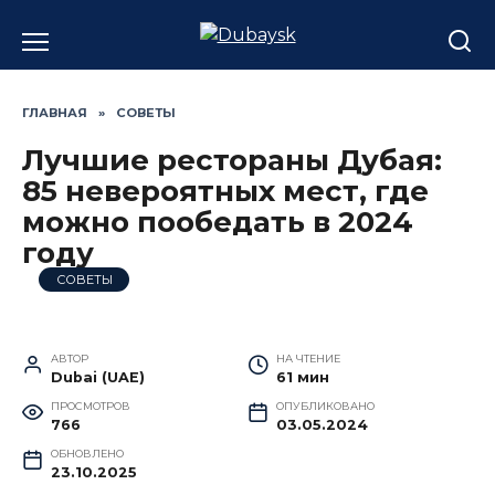
Перейти
к
содержанию
ГЛАВНАЯ
»
СОВЕТЫ
Лучшие рестораны Дубая:
85 невероятных мест, где
можно пообедать в 2024
году
СОВЕТЫ
АВТОР
НА ЧТЕНИЕ
Dubai (UAE)
61 мин
ПРОСМОТРОВ
ОПУБЛИКОВАНО
766
03.05.2024
ОБНОВЛЕНО
23.10.2025