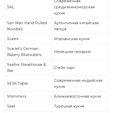
Современная
SAL
средиземноморская
кухня
San Wan Hand Pulled
Аутентичная китайская
Noodles
лапша
Scalini
Итальянская кухня
Scarlet’s German
Немецкая пекарня
Bakery Bluewaters
Seafire Steakhouse &
Стейк-хаус
Bar
Современная индийская
SEVA Table
кухня
Shimmers
Ближневосточная кухня
Sirali
Турецкая кухня