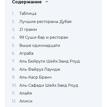
Содержание
Таблица
Лучшие рестораны Дубая
21 грамм
99 Суши-бар и ресторан
Выше одиннадцати
Аграба
Аль Бейрути Шейх Заид Роуд
Аль Файруз Лаундж
Аль-Каср Бранч
Аль-Сафади Шейх Заед Роуд
Алайя
Алиси