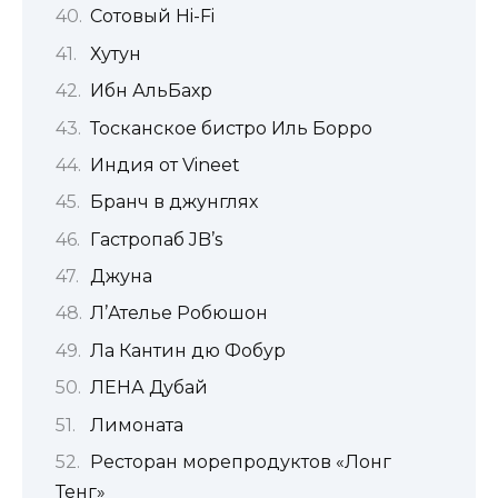
Сотовый Hi-Fi
Хутун
Ибн АльБахр
Тосканское бистро Иль Борро
Индия от Vineet
Бранч в джунглях
Гастропаб JB’s
Джуна
Л’Ателье Робюшон
Ла Кантин дю Фобур
ЛЕНА Дубай
Лимоната
Ресторан морепродуктов «Лонг
Тенг»