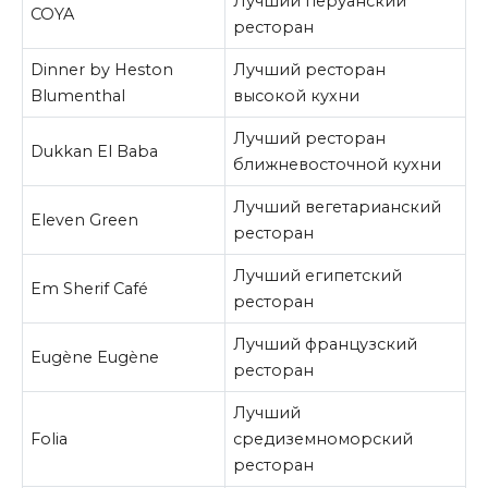
Лучший перуанский
COYA
ресторан
Dinner by Heston
Лучший ресторан
Blumenthal
высокой кухни
Лучший ресторан
Dukkan El Baba
ближневосточной кухни
Лучший вегетарианский
Eleven Green
ресторан
Лучший египетский
Em Sherif Café
ресторан
Лучший французский
Eugène Eugène
ресторан
Лучший
Folia
средиземноморский
ресторан