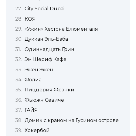
City Social Dubai
КОЯ
«Ужин» Хестона Блюменталя
Дуккан Эль-Баба
Одиннадцать Грин
Эм Шериф Кафе
Эжен Эжен
Фолиа
Пиццерия Фрэнки
Фьюжн Севиче
ГАЙЯ
Домик с краном на Гусином острове
Хокербой