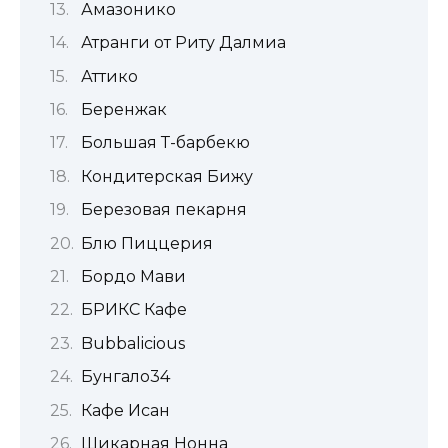
Амазонико
Атранги от Риту Далмиа
Аттико
Беренжак
Большая Т-барбекю
Кондитерская Бижу
Березовая пекарня
Блю Пиццерия
Бордо Мави
БРИКС Кафе
Bubbalicious
Бунгало34
Кафе Исан
Шикарная Нонна