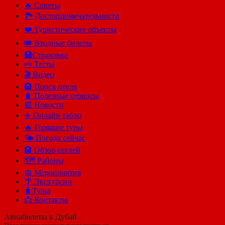
🔥 Советы
🏞️ Достопримечательности
❤️ Туристические объекты
🎟️ Входные билеты
🏥Страховка
🍬 Тесты
🎬 Видео
🏨 Поиск отеля
🧳 Полезные сервисы
📰 Новости
✈️ Онлайн табло
🔥 Горящие туры
🌤️ Погода сейчас
🏨 Обзор отелей
🗺 Районы
📅 Мероприятия
🌴 Экскурсии
🧳Туры
📩 Контакты
Авиабилеты в Дубай