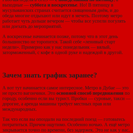
выходные —
суббота и воскресенье
. Но! В пятницу в
мусульманских странах считается священным днём, и до
обеда многие отдыхают или идут в мечеть. Поэтому метро
работает чуть дольше вечером — чтобы все успели погулять
или доехать до мероприятий.
А воскресенье начинается позже, потому что в этот день
большинство не торопится. Такой себе «ленивый старт
недели». Примерно как у нас понедельник — вялый,
заторможенный, с кофе в одной руке и надеждой в другой.
Зачем знать график заранее?
А вот тут начинается самое интересное. Метро в Дубае — это
не просто вагончики. Это
основной способ передвижения
по
городу, особенно если вы турист. Пробки — суровые, такси —
дорогие, а аренда машины требует местных прав или
международных.
Так что если вы опоздали на последний поезд — готовьтесь
потратиться. Причем ощутимо. Особенно ночью. А ещё метро
закрывается точно по времени, без задержек. Это не как у нас,