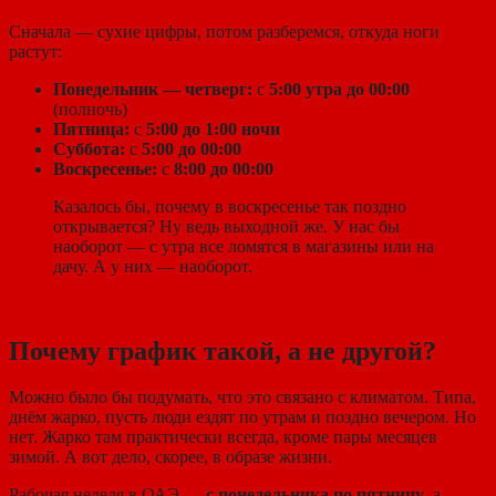
Сначала — сухие цифры, потом разберемся, откуда ноги
растут:
Понедельник — четверг:
с
5:00 утра до 00:00
(полночь)
Пятница:
с
5:00 до 1:00 ночи
Суббота:
с
5:00 до 00:00
Воскресенье:
с
8:00 до 00:00
Казалось бы, почему в воскресенье так поздно
открывается? Ну ведь выходной же. У нас бы
наоборот — с утра все ломятся в магазины или на
дачу. А у них — наоборот.
Почему график такой, а не другой?
Можно было бы подумать, что это связано с климатом. Типа,
днём жарко, пусть люди ездят по утрам и поздно вечером. Но
нет. Жарко там практически всегда, кроме пары месяцев
зимой. А вот дело, скорее, в образе жизни.
Рабочая неделя в ОАЭ —
с понедельника по пятницу
, а