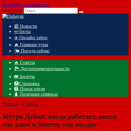
Перейти к содержанию
Search for:
📰 Новости
🍬Тесты
✈️ Онлайн табло
🔥 Горящие туры
🌤️ Погода сейчас
🔥 Советы
🏞️ Достопримечательности
🎟️ Билеты
🏥Страховка
🏨 Поиск отеля
🧳 Полезные сервисы
Главная
»
Советы
Метро Дубая: когда работает, зачем
так рано и почему так поздно