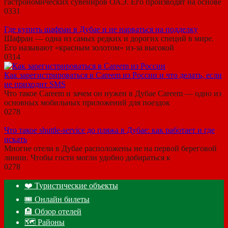
гастрономических сувениров ОАЭ. Его производят на основе
0
331
Где купить шафран в Дубае и не нарваться на подделку
Шафран — одна из самых редких и дорогих специй в мире.
Его называют «красным золотом» из-за высокой
0
314
Как зарегистрироваться в Careem из России и что делать, если
не приходит SMS
Что такое Careem и зачем он нужен в Дубае Careem — одно из
основных мобильных приложений для поездок
0
278
Что такое shuttle-service до пляжа в Дубае: как работает и где
искать
Многие отели в Дубае расположены не на первой береговой
линии. Чтобы гости могли удобно добираться к
0
278
❤️ Туристические объекты
🎟️ Онлайн билеты
🏨 Обзор отелей
🗺 Районы