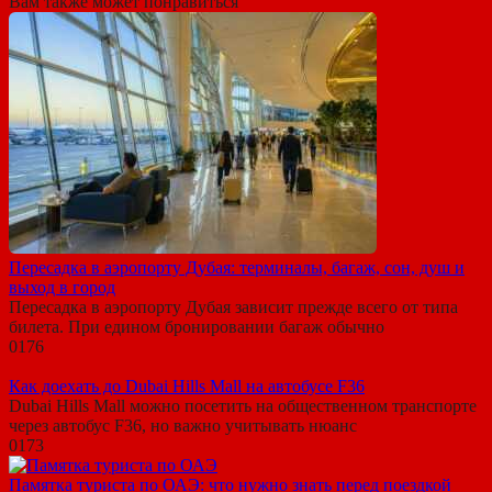
Вам также может понравиться
Пересадка в аэропорту Дубая: терминалы, багаж, сон, душ и
выход в город
Пересадка в аэропорту Дубая зависит прежде всего от типа
билета. При едином бронировании багаж обычно
0
176
Как доехать до Dubai Hills Mall на автобусе F36
Dubai Hills Mall можно посетить на общественном транспорте
через автобус F36, но важно учитывать нюанс
0
173
Памятка туриста по ОАЭ: что нужно знать перед поездкой