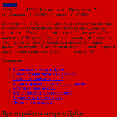
Советы
Автор
Dubai (UAE)
На чтение
4 мин
Просмотров
171
Опубликовано
14.07.2025
Обновлено
14.07.2025
Знаете ли вы, что Дубайское метро считается самым длинным
полностью автоматизированным метро в мире? Да-да, без
машинистов. Его общая длина — около 89 километров. Это
как ехать от Москвы до Тулы, только под кондиционером и с
Wi-Fi. Вроде бы просто транспорт, а ощущение — как в
фильме про будущее. И вот тут появляется логичный вопрос: а
как оно вообще работает? В смысле — по времени?
Содержание
Время работы метро в Дубае
Почему график такой, а не другой?
Зачем знать график заранее?
Время отправления и интервал движения
Есть ли ночные поезда?
Как не пролететь с расписанием?
А вдруг что-то поменяется?
Метро — как экскурсия
Время работы метро в Дубае