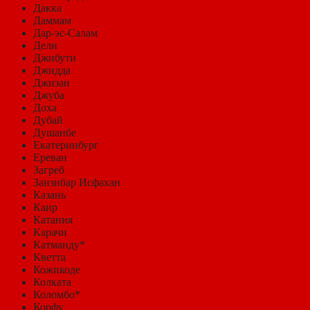
Дакка
Даммам
Дар-эс-Салам
Дели
Джибути
Джидда
Джизан
Джуба
Доха
Дубай
Душанбе
Екатеринбург
Ереван
Загреб
Занзибар Исфахан
Казань
Каир
Катания
Карачи
Катманду*
Кветта
Кожикоде
Колката
Коломбо*
Корфу