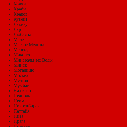
Коччи
Краби
Краков
Кувейт
Лакнау
Лар
Любляна
Мале
Маскат Медина
Мешхед
Миконос
Минеральные Воды
Минск
Могадишо
Москва
Мултан
Мумбаи
Наджран
Неаполь
Неом
Новосибирск
Паттайя
Пиза
Прага
Познань