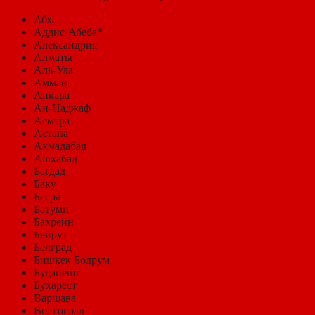
Абха
Аддис-Абеба*
Александрия
Алматы
Аль-Ула
Амман
Анкара
Ан-Наджаф
Асмэра
Астана
Ахмадабад
Ашхабад
Багдад
Баку
Басра
Батуми
Бахрейн
Бейрут
Белград
Бишкек Бодрум
Будапешт
Бухарест
Варшава
Волгоград