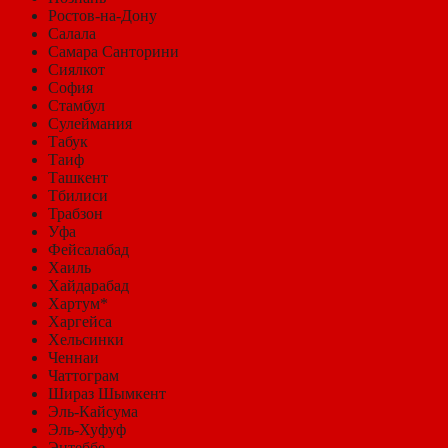
Ростов-на-Дону
Салала
Самара Санторини
Сиялкот
София
Стамбул
Сулеймания
Табук
Таиф
Ташкент
Тбилиси
Трабзон
Уфа
Фейсалабад
Хаиль
Хайдарабад
Хартум*
Харгейса
Хельсинки
Ченнаи
Чаттограм
Шираз Шымкент
Эль-Кайсума
Эль-Хуфуф
Энтеббе