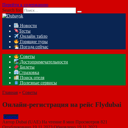
Перейти к содержанию
Search for:
Новости
Тесты
Онлайн табло
Горящие туры
Погода сейчас
Советы
Достопримечательности
Билеты
Страховка
Поиск отеля
Полезные сервисы
Главная
»
Советы
Онлайн-регистрация на рейс Flydubai
Советы
Автор
Dubai (UAE)
На чтение
8 мин
Просмотров
821
Опубликовано
19.11.2023
Обновлено
19.11.2023