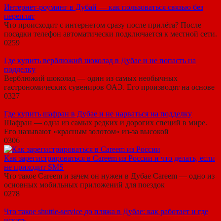
Интернет-роуминг в Дубай — как пользоваться связью без
переплат
Что происходит с интернетом сразу после прилёта? После
посадки телефон автоматически подключается к местной сети.
0
259
Где купить верблюжий шоколад в Дубае и не попасть на
подделку
Верблюжий шоколад — один из самых необычных
гастрономических сувениров ОАЭ. Его производят на основе
0
327
Где купить шафран в Дубае и не нарваться на подделку
Шафран — одна из самых редких и дорогих специй в мире.
Его называют «красным золотом» из-за высокой
0
306
Как зарегистрироваться в Careem из России и что делать, если
не приходит SMS
Что такое Careem и зачем он нужен в Дубае Careem — одно из
основных мобильных приложений для поездок
0
278
Что такое shuttle-service до пляжа в Дубае: как работает и где
искать