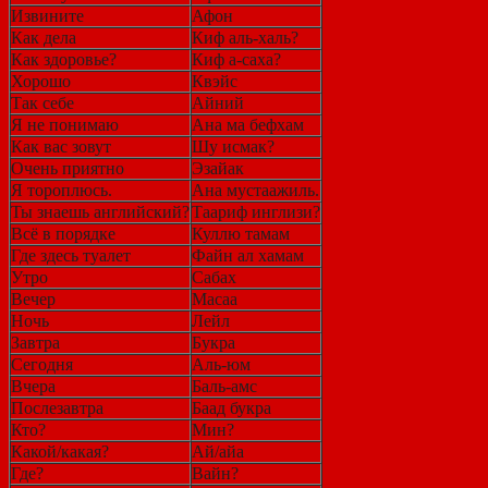
Извините
Афон
Как дела
Киф аль-халь?
Как здоровье?
Киф а-саха?
Хорошо
Квэйс
Так себе
Айний
Я не понимаю
Ана ма бефхам
Как вас зовут
Шу исмак?
Очень приятно
Эзайак
Я тороплюсь.
Ана мустаажиль.
Ты знаешь английский?
Таариф инглизи?
Всё в порядке
Куллю тамам
Где здесь туалет
Файн ал хамам
Утро
Сабах
Вечер
Масаа
Ночь
Лейл
Завтра
Букра
Сегодня
Аль-юм
Вчера
Баль-амс
Послезавтра
Баад букра
Кто?
Мин?
Какой/какая?
Ай/айа
Где?
Вайн?