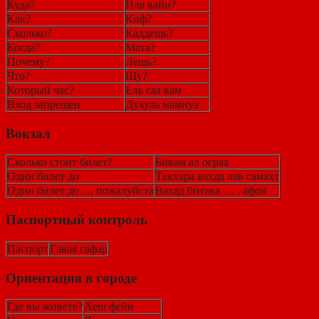
Куда?
Иля вайн?
Как?
Киф?
Сколько?
Каддещь?
Когда?
Мата?
Почему?
Лещь?
Что?
Шу?
Который час?
Ель саа кам
Вход запрещен
Духуль мамнуа
Вокзал
Сколько стоит билет?
Бикам ал ограа
Один билет до
Такхара вахда лав самахт
Один билет до…, пожалуйста
Вахад битака … , афон
Паспортный контроль
Паспорт
Гавая сафар
Ориентация в городе
Где вы живете?
Аеш фейн