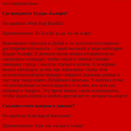
гостеприимством.
Где находится Бурдж-Халифа?
По-арабски: Wein Burj Khalifa?
Произношение: Вэ´й-н Бу´р-дж Ха-ли´и-фа?
Невозможно приехать в Дубай и не посетить его главную
достопримечательность – самый высокий в мире небоскреб
Бурдж-Халифа. В дневное время можно отправиться на
смотровую площадку, чтобы увидеть своими глазами
панораму города с высоты птичьего полета. А вечерами
можно наблюдать за тем, как зеркальные стены этой
величественной конструкции сверкают разными огнями в
такт шоу танцующего Дубайского фонтана. В любом случае,
это впечатление остается надолго со всеми, кто хоть раз
побывал в эмирате. Эту фразу можно также использовать,
чтобы задать вопрос о любом другом месте, которое вы ищете.
Сколько стоит шаурма в лаваше?
По-арабски: Kam haq el shawarma?
Произношение: Кам хак эль ша-у´р-маа?