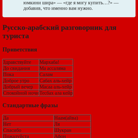
юмкини шира» — «где я могу купить…?» —
добавив, что именно вам нужно.
Русско-арабский разговорник для
туриста
Приветствия
Здравствуйте
Мархаба!
До свидания
Ма ассаляма
Пока
Салам
Доброе утро
Сабах аль-хейр
Добрый вечер
Масаа аль-хейр
Спокойной ночи
Тесбах ала кейр
Стандартные фразы
Да
Наам(айва)
Нет
Ля
Спасибо
Шукран
Пожалуйста
Афон