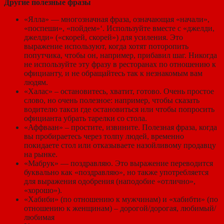
Другие полезные фразы
«Ялла» — многозначная фраза, означающая «начали»,
«поспеши», «пойдем»‘. Используйте вместе с «джелди,
джелди» («скорей, скорей») для усиления. Это
выражение используют, когда хотят поторопить
попутчика, чтобы он, например, прибавил шаг. Никогда
не используйте эту фразу в ресторанах по отношению к
официанту, и не обращайтесь так к незнакомым вам
людям.
«Халас» – остановитесь, хватит, готово. Очень простое
слово, но очень полезное: например, чтобы сказать
водителю такси где остановиться или чтобы попросить
официанта убрать тарелки со стола.
«Аффваан» – простите, извините. Полезная фраза, когда
вы пробираетесь через толпу людей, временно
покидаете стол или отказываете назойливому продавцу
на рынке.
«Мабрук» — поздравляю. Это выражение переводится
буквально как «поздравляю», но также употребляется
для выражения одобрения (наподобие «отлично»,
«хорошо»).
«Хабиби» (по отношению к мужчинам) и «хабибти» (по
отношению к женщинам) – дорогой/дорогая, любимый/
любимая