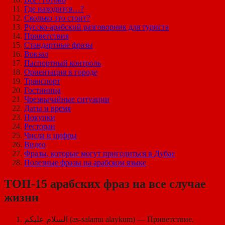
Где находится…?
Сколько это стоит?
Русско-арабский разговорник для туриста
Приветствия
Стандартные фразы
Вокзал
Паспортный контроль
Ориентация в городе
Транспорт
Гостиница
Чрезвычайные ситуации
Даты и время
Покупки
Ресторан
Числа и цифры
Видео
Фразы, которые могут пригодиться в Дубае
Полезные фразы на арабском языке
ТОП-15 арабских фраз на все случае
жизни
السلام عليكم (as-salamu alaykum) — Приветствие,