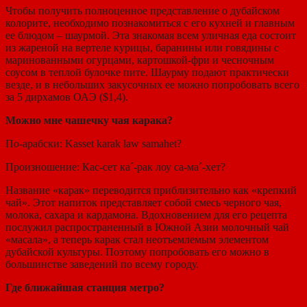
Чтобы получить полноценное представление о дубайском
колорите, необходимо познакомиться с его кухней и главным
ее блюдом – шаурмой. Эта знакомая всем уличная еда состоит
из жареной на вертеле курицы, баранины или говядины с
маринованными огурцами, картошкой-фри и чесночным
соусом в теплой булочке пите. Шаурму подают практически
везде, и в небольших закусочных ее можно попробовать всего
за 5 дирхамов ОАЭ ($1,4).
Можно мне чашечку чая карака?
По-арабски: Kasset karak law samahet?
Произношение: Кас-сет ка´-рак лоу са-ма´-хет?
Название «карак» переводится приблизительно как «крепкий
чай». Этот напиток представляет собой смесь черного чая,
молока, сахара и кардамона. Вдохновением для его рецепта
послужил распространенный в Южной Азии молочный чай
«масала», а теперь карак стал неотъемлемым элементом
дубайской культуры. Поэтому попробовать его можно в
большинстве заведений по всему городу.
Где ближайшая станция метро?