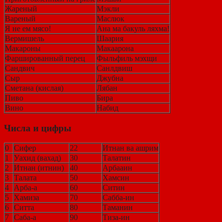
Жареный
Мэкли
Вареный
Маслюк
Я не ем мясо!
Ана ма бакуль ляхма!
Вермишель
Шаария
Макароны
Макаарона
Фаршированный перец
Фыльфиль мэхщи
Сандвич
Санлдвиш
Сыр
Джубна
Сметана (кислая)
Лябан
Пиво
Бира
Вино
Набид
Числа и цифры
0
Сифер
22
Итнан ва ашрим
1
Уахид (вахад)
30
Талатин
2
Итнан (итнин)
40
Арбааин
3
Талата
50
Хамсин
4
Арба-а
60
Ситин
5
Хамиза
70
Сабба-ин
6
Ситта
80
Таманин
7
Саба-а
90
Тиза-ин