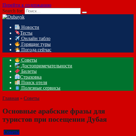
Перейти к содержанию
Search for:
Новости
Тесты
Онлайн табло
Горящие туры
Погода сейчас
Советы
Достопримечательности
Билеты
Страховка
Поиск отеля
Полезные сервисы
Главная
»
Советы
Основные арабские фразы для
туристов при посещении Дубая
Советы