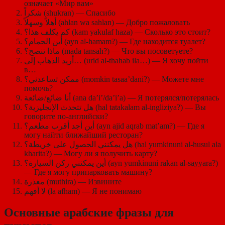
означает «Мир вам»
شكراً (shukran) — Спасибо
أهلاً وسهلاً (ahlan wa sahlan) — Добро пожаловать
كم يكلف هذا؟ (kam yakulaf haza) — Сколько это стоит?
أين الحمام؟ (ayn al-hamam?) — Где находится туалет?
ماذا تنصح؟ (mada tansah?) — Что вы посоветуете?
أريد الذهاب إلى… (urid al-thahab ila…) — Я хочу пойти
в…
ممكن تساعدني؟ (momkin tasaa’dani?) — Можете мне
помочь?
أنا ضائع/ضائعة (ana da’i’/da’i’a) — Я потерялся/потерялась
هل تتحدث الإنجليزية؟ (hal tatakalam al-ingliziya?) — Вы
говорите по-английски?
أين أجد أقرب مطعم؟ (ayn ajid aqrab mat’am?) — Где я
могу найти ближайший ресторан?
هل يمكنني الحصول على خريطة؟ (hal yumkinuni al-husul ala
kharita?) — Могу ли я получить карту?
أين يمكنني ركن السيارة؟ (ayn yumkinuni rakan al-sayyara?)
— Где я могу припарковать машину?
معذرة (muthira) — Извините
لا أفهم (la afham) — Я не понимаю
Основные арабские фразы для