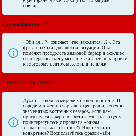
в ресторане, чтобы сообщить, что вы уже
наелись.
Где находится…?
«Эйн ал…?» означает «где находится…?». Эта
фраза подходит для любой ситуации. Она
поможет преодолеть языковой барьер и вежливо
поинтересоваться у местных жителей, как пройти
к торговому центру, музею или на пляж.
Сколько это стоит?
Дубай — одна из мировых столиц шопинга. В
городе множество торговых центров и, конечно,
знаменитых восточных базаров. Если вам
приглянулся товар и вы хотите узнать его цену,
поинтересуйтесь у продавца «бикам
хаада» (сколько это стоит?). Ищете что-то
конкретное? Воспользуйтесь фразой «айн