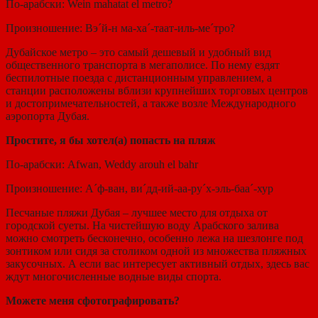
По-арабски: Wein mahatat el metro?
Произношение: Вэ´й-н ма-ха´-таат-иль-ме´тро?
Дубайское метро – это самый дешевый и удобный вид
общественного транспорта в мегаполисе. По нему ездят
беспилотные поезда с дистанционным управлением, а
станции расположены вблизи крупнейших торговых центров
и достопримечательностей, а также возле Международного
аэропорта Дубая.
Простите, я бы хотел(а) попасть на пляж
По-арабски: Afwan, Weddy arouh el bahr
Произношение: А´ф-ван, ви´дд-ий-аа-ру´х-эль-баа´-хур
Песчаные пляжи Дубая – лучшее место для отдыха от
городской суеты. На чистейшую воду Арабского залива
можно смотреть бесконечно, особенно лежа на шезлонге под
зонтиком или сидя за столиком одной из множества пляжных
закусочных. А если вас интересует активный отдых, здесь вас
ждут многочисленные водные виды спорта.
Можете меня сфотографировать?