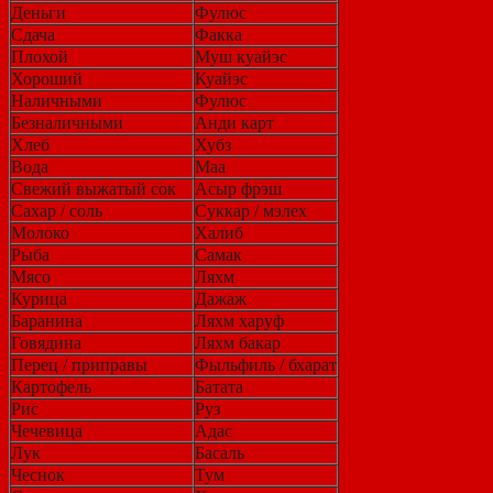
Деньги
Фулюс
Сдача
Факка
Плохой
Муш куайэс
Хороший
Куайэс
Наличными
Фулюс
Безналичными
Анди карт
Хлеб
Хубз
Вода
Маа
Свежий выжатый сок
Асыр фрэш
Сахар / соль
Суккар / мэлех
Молоко
Халиб
Рыба
Самак
Мясо
Ляхм
Курица
Дажаж
Баранина
Ляхм харуф
Говядина
Ляхм бакар
Перец / приправы
Фыльфиль / бхарат
Картофель
Батата
Рис
Руз
Чечевица
Адас
Лук
Басаль
Чеснок
Тум