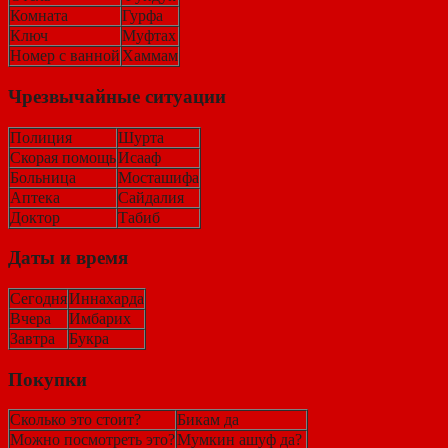
Комната
Гурфа
Ключ
Муфтах
Номер с ванной
Хаммам
Чрезвычайные ситуации
Полиция
Шурта
Скорая помощь
Исааф
Больница
Мосташифа
Аптека
Сайдалия
Доктор
Табиб
Даты и время
Сегодня
Иннахарда
Вчера
Имбарих
Завтра
Букра
Покупки
Сколько это стоит?
Бикам да
Можно посмотреть это?
Мумкин ашуф да?