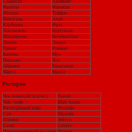
Сладости
Халявият
Фрукты
Фавакия
Яблоки
Туффах
Виноград
Анаб
Клубника
Фрэз
Апельсины
Буртукаль
Мандарины
Келемантина
Лимон
Лимун
Гранат
Румман
Бананы
Муз
Персики
Хох
Абрикос
Миш-миш
Манго
Манга
Ресторан
Чек пожалуйста (счет)
Хысаб
Чай / кофе
Шай /кахва
Растворимый кофе
Нескафе
Суп
Щураба
Оливки
Зейтун
Салат
Салата
Приготовленный на гриле
Мэшви