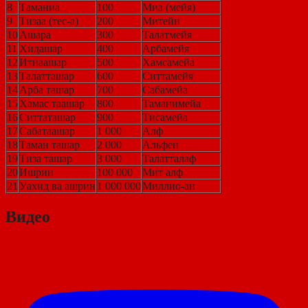
8
Таманиа
100
Миа (мейя)
9
Тизаа (тес-а)
200
Митейн
10
Ашара
300
Талатмейя
11
Хидашар
400
Арбамейя
12
Итнаашар
500
Хамсамейа
13
Талатташар
600
Ситтамейя
14
Арба ташар
700
Сабамейа
15
Хамас таашар
800
Таманимейа
16
Ситтаташар
900
Тисамейа
17
Сабатаашар
1 000
Алф
18
Таман ташар
2 000
Альфен
19
Тиза ташар
3 000
Талатталаф
20
Ишрин
100 000
Мит алф
21
Уахид ва ашрин
1 000 000
Миллио-ан
Видео