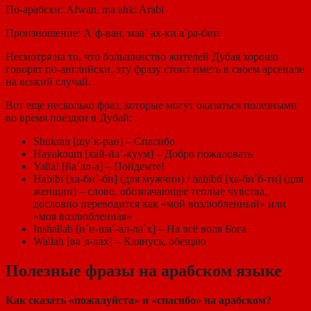
По-арабски: Afwan, ma ahki Arabi
Произношение: А´ф-ван, маа´ ах-ки а´ра-бии
Несмотря на то, что большинство жителей Дубая хорошо
говорят по-английски, эту фразу стоит иметь в своем арсенале
на всякий случай.
Вот еще несколько фраз, которые могут оказаться полезными
во время поездки в Дубай:
Shukran [шу´к-ран] – Спасибо
Hayakoum [хай-йа´-куум] – Добро пожаловать
Yalla! [йа´лл-а] – Пойдемте!
Habibi [ха-би´-би] (для мужчин) / habibti [ха-би´б-ти] (для
женщин) – слово, обозначающее теплые чувства,
дословно переводится как «мой возлюбленный» или
«моя возлюбленная»
Inshallah [и´н-ша´-ал-ла´х] – На всё воля Бога
Wallah [ва´л-лах] – Клянусь, обещаю
Полезные фразы на арабском языке
Как сказать «пожалуйста» и «спасибо» на арабском?