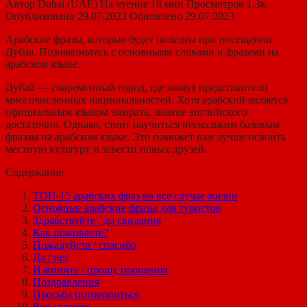
Автор
Dubai (UAE)
На чтение
18 мин
Просмотров
1.3к.
Опубликовано
29.07.2023
Обновлено
29.07.2023
Арабские фразы, которые будет полезны при посещении
Дубая. Познакомьтесь с основными словами и фразами на
арабском языке.
Дубай — современный город, где живут представители
многочисленных национальностей. Хотя арабский является
официальным языком эмирата, знание английского
достаточно. Однако, стоит научиться нескольким базовым
фразам на арабском языке. Это поможет вам лучше освоить
местную культуру и завести новых друзей.
Содержание
ТОП-15 арабских фраз на все случае жизни
Основные арабские фразы для туристов
Здравствуйте / до свидания
Как поживаете?
Пожалуйста / спасибо
Да / нет
Извините / прошу прощения
Поздравления
Просьба поторопиться
Все / готово