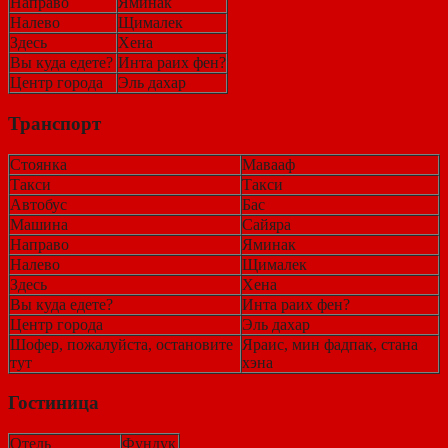
Направо
Яминак
Налево
Щималек
Здесь
Хена
Вы куда едете?
Инта раих фен?
Центр города
Эль дахар
Транспорт
Стоянка
Мавааф
Такси
Такси
Автобус
Бас
Машина
Сайяра
Направо
Яминак
Налево
Щималек
Здесь
Хена
Вы куда едете?
Инта раих фен?
Центр города
Эль дахар
Шофер, пожалуйста, остановите
Яраис, мин фадпак, стана
тут
хэна
Гостиница
Отель
Фундук