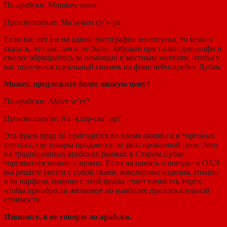
По-арабски: Momken soura
Произношение: Ма´м-кен су´у-ра
Если вас нет ни на одной фотографии из отпуска, то можно
сказать, что вас там и не было. Забудьте про палки для селфи и
смелее обращайтесь за помощью к местным жителям, чтобы у
вас получился идеальный снимок на фоне небоскребов Дубая.
Может, предложите более низкую цену?
По-арабски: Akher se’er?
Произношение: Аа´-кхер-саа´-эр?
Эта фраза вряд ли пригодится во время шопинга в торговых
центрах, где товары продаются по фиксированной цене. Зато
на традиционных арабских рынках в Старом Дубае
торговаться можно и нужно. Если на память о поездке в ОАЭ
вы решите увезти с собой ткани, ювелирные изделия, специи
или парфюм, именно с этой фразы стоит начинать торги,
чтобы приобрести желаемое по наиболее привлекательной
стоимости.
Извините, я не говорю по-арабски.