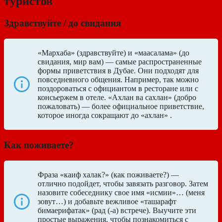
туристов
Здравствуйте / до свидания
«Мархаба» (здравствуйте) и «маасалама» (до
свидания, мир вам) — самые распространенные
формы приветствия в Дубае. Они подходят для
повседневного общения. Например, так можно
поздороваться с официантом в ресторане или с
консьержем в отеле. «Ахлан ва сахлан» (добро
пожаловать) ― более официальное приветствие,
которое иногда сокращают до «ахлан» .
Как поживаете?
Фраза «каиф халак?» (как поживаете?) —
отлично подойдет, чтобы завязать разговор. Затем
назовите собеседнику свое имя «исмии»… (меня
зовут…) и добавьте вежливое «ташарафт
бимаерифатак» (рад (-а) встрече). Выучите эти
простые выражения, чтобы познакомиться с