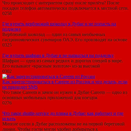
Что происходит с интернетом сразу после прилёта? После
посадки телефон автоматически подключается к местной сети.
0
258
Где купить верблюжий шоколад в Дубае и не попасть на
подделку
Верблюжий шоколад — один из самых необычных
гастрономических сувениров ОАЭ. Его производят на основе
0
325
Где купить шафран в Дубае и не нарваться на подделку
Шафран — одна из самых редких и дорогих специй в мире.
Его называют «красным золотом» из-за высокой
0
302
Как зарегистрироваться в Careem из России и что делать, если
не приходит SMS
Что такое Careem и зачем он нужен в Дубае Careem — одно из
основных мобильных приложений для поездок
0
276
Что такое shuttle-service до пляжа в Дубае: как работает и где
искать
Многие отели в Дубае расположены не на первой береговой
линии. Чтобы гости могли удобно добираться к