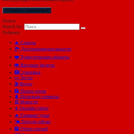
Поиск
Search for:
Рубрики
🔥 Советы
🏞️ Достопримечательности
❤️ Туристические объекты
🎟️ Входные билеты
🏥Страховка
🍬 Тесты
🎬 Видео
🏨 Поиск отеля
🧳 Полезные сервисы
📰 Новости
✈️ Онлайн табло
🔥 Горящие туры
🌤️ Погода сейчас
🏨 Обзор отелей