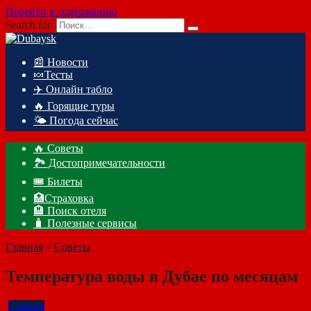
Перейти к содержанию
Search for:
📰 Новости
🍬Тесты
✈️ Онлайн табло
🔥 Горящие туры
🌤️ Погода сейчас
🔥 Советы
🏞️ Достопримечательности
🎟️ Билеты
🏥Страховка
🏨 Поиск отеля
🧳 Полезные сервисы
Главная
»
Советы
Температура воды в Дубае по месяцам
Советы