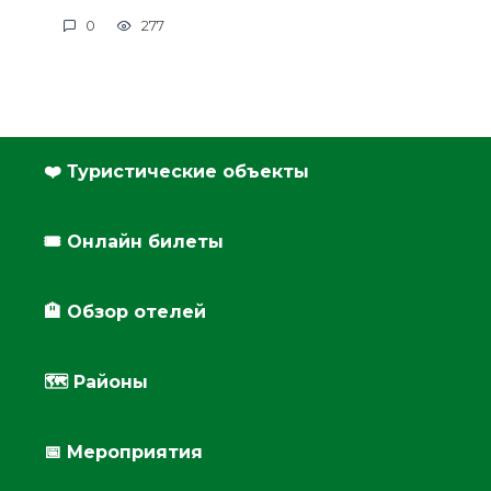
0
277
❤️ Туристические объекты
🎟️ Онлайн билеты
🏨 Обзор отелей
🗺 Районы
📅 Мероприятия