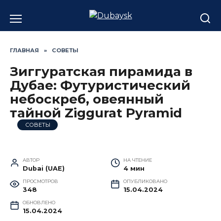
Перейти
к
содержанию
ГЛАВНАЯ
»
СОВЕТЫ
Зиггуратская пирамида в
Дубае: Футуристический
небоскреб, овеянный
тайной Ziggurat Pyramid
СОВЕТЫ
АВТОР
НА ЧТЕНИЕ
Dubai (UAE)
4 мин
ПРОСМОТРОВ
ОПУБЛИКОВАНО
348
15.04.2024
ОБНОВЛЕНО
15.04.2024