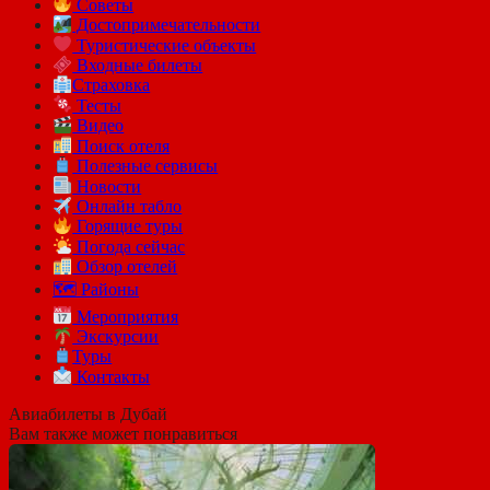
Советы
Достопримечательности
Туристические объекты
Входные билеты
Страховка
Тесты
Видео
Поиск отеля
Полезные сервисы
Новости
Онлайн табло
Горящие туры
Погода сейчас
Обзор отелей
🗺 Районы
Мероприятия
Экскурсии
Туры
Контакты
Авиабилеты в Дубай
Вам также может понравиться