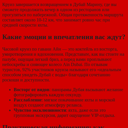
Круиз завершается возвращением в Дубай Марину, где вы
сможете продолжить вечер в одном из ресторанов или
прогуляться по набережной. Общая протяженность маршрута
составляет около 10-12 км, что занимает ровно час при
средней скорости яхты.
Какие эмоции и впечатления вас ждут?
Часовой круиз по гавани Айн — это коктейль из восторга,
умиротворения и вдохновения. Представьте, как вы стоите на
палубе, ощущая легкий бриз, а перед вами проплывают
небоскребы и сияющее колесо Ain Dubai. По отзывам
туристов, 92% участников круиза называют его «идеальным
способом увидеть Дубай с воды» благодаря сочетанию
роскоши и доступности.
Восторг от видов
: панорамы Дубая вызывают желание
фотографировать каждую секунду.
Расслабление
: мягкое покачивание яхты и морской
воздух создают атмосферу релакса.
Чувство эксклюзивности
: яхта, даже если это
групповая экскурсия, дарит ощущение VIP-отдыха.
Практическая информация: как