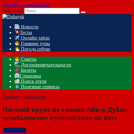
Перейти к содержанию
Search for:
Новости
Тесты
Онлайн табло
Горящие туры
Погода сейчас
Советы
Достопримечательности
Билеты
Страховка
Поиск отеля
Полезные сервисы
Главная
»
Экскурсии
Часовой круиз по гавани Айн в Дубае:
незабываемое путешествие на яхте
Экскурсии