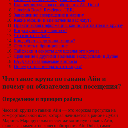
Главная звезда: колесо обозрения Ain Dubai
Jumeirah Beach Residence (JBR)
Завершение: возвращение в марину
Какие эмоции и впечатления вас ждут?
Практическая информация: как подготовиться к круизу
Когда лучше отправляться?
Что взять с собой?
Как добраться до точки старта?
Стоимость и бронирование
Лайфхаки и секреты для идеального круиза
Сравнение с другими водными экскурсиями в Дубае
FAQ: часто задаваемые вопросы
Почему стоит выбрать этот круиз?
Что такое круиз по гавани Айн и
почему он обязателен для посещения?
Определение и принцип работы
Часовой круиз по гавани Айн — это морская прогулка на
комфортабельной яхте, которая начинается в районе Дубай
Марина. Маршрут охватывает живописную гавань Айн,
включая знаменитое колесо обозрения Ain Dubai, самое