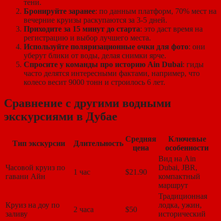
тени.
Бронируйте заранее
: по данным платформ, 70% мест на
вечерние круизы раскупаются за 3-5 дней.
Приходите за 15 минут до старта
: это даст время на
регистрацию и выбор лучшего места.
Используйте поляризационные очки для фото
: они
уберут блики от воды, делая снимки ярче.
Спросите у команды про историю Ain Dubai
: гиды
часто делятся интересными фактами, например, что
колесо весит 9000 тонн и строилось 6 лет.
Сравнение с другими водными
экскурсиями в Дубае
Средняя
Ключевые
Тип экскурсии
Длительность
цена
особенности
Вид на Ain
Часовой круиз по
Dubai, JBR,
1 час
$21.90
гавани Айн
компактный
маршрут
Традиционная
Круиз на доу по
лодка, ужин,
2 часа
$50
заливу
исторический