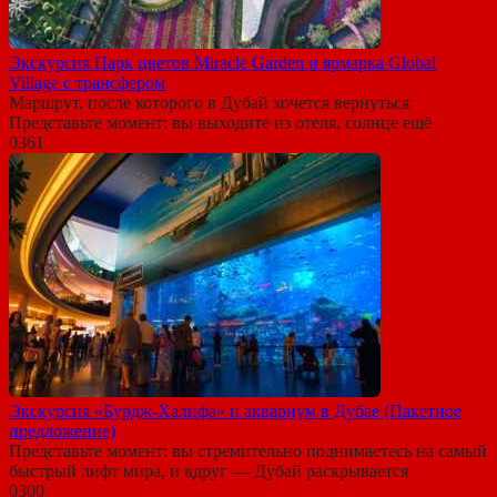
Экскурсия Парк цветов Miracle Garden и ярмарка Global
Village с трансфером
Маршрут, после которого в Дубай хочется вернуться
Представьте момент: вы выходите из отеля, солнце ещё
0
361
Экскурсия «Бурдж-Халифа» и аквариум в Дубае (Пакетное
предложение)
Представьте момент: вы стремительно поднимаетесь на самый
быстрый лифт мира, и вдруг — Дубай раскрывается
0
300