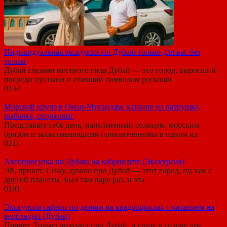
Индивидуальная экскурсия по Дубаю только для вас без
толпы
Дубай глазами местного гида Дубай — это город, выросший
посреди пустыни и ставший символом роскоши
0
134
Морской круиз в Оман-Мусандам: катание на ватрушке,
рыбалка, снорклинг
Представьте себе день, наполненный солнцем, морским
бризом и захватывающими приключениями в одном из
0
211
Автопрогулка по Дубаю на кабриолете (Экскурсия)
Эй, привет. Сижу, думаю про Дубай — этот город, ну, как с
другой планеты. Был там пару раз, и эта
0
191
Экскурсия сафари по дюнам на квадроциклах с катанием на
верблюдах (Дубай)
Привет. Только подумал про Дубай, и сразу в голове эти