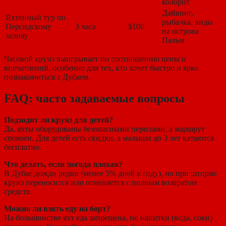
колорит
Дайвинг,
Яхтенный тур по
рыбалка, виды
Персидскому
3 часа
$100
на острова
заливу
Пальм
Часовой круиз выигрывает по соотношению цены и
впечатлений, особенно для тех, кто хочет быстро и ярко
познакомиться с Дубаем.
FAQ: часто задаваемые вопросы
Подходит ли круиз для детей?
Да, яхты оборудованы безопасными перилами, а маршрут
спокоен. Для детей есть скидки, а малыши до 3 лет катаются
бесплатно.
Что делать, если погода плохая?
В Дубае дожди редки (менее 5% дней в году), но при шторме
круиз переносится или отменяется с полным возвратом
средств.
Можно ли взять еду на борт?
На большинстве яхт еда запрещена, но напитки (вода, соки)