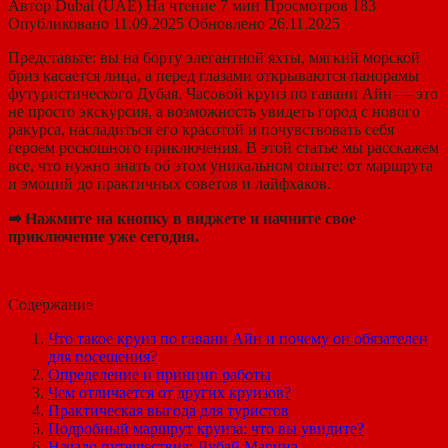
Автор
Dubai (UAE)
На чтение
7 мин
Просмотров
183
Опубликовано
11.09.2025
Обновлено
26.11.2025
Представьте: вы на борту элегантной яхты, мягкий морской
бриз касается лица, а перед глазами открываются панорамы
футуристического Дубая. Часовой круиз по гавани Айн — это
не просто экскурсия, а возможность увидеть город с нового
ракурса, насладиться его красотой и почувствовать себя
героем роскошного приключения. В этой статье мы расскажем
все, что нужно знать об этом уникальном опыте: от маршрута
и эмоций до практичных советов и лайфхаков.
➡ Нажмите на кнопку в виджете и начните свое
приключение уже сегодня.
Содержание
Что такое круиз по гавани Айн и почему он обязателен
для посещения?
Определение и принцип работы
Чем отличается от других круизов?
Практическая выгода для туристов
Подробный маршрут круиза: что вы увидите?
Начало путешествия: Дубай Марина