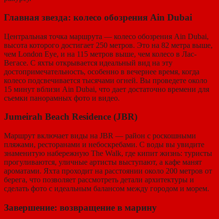
Главная звезда: колесо обозрения Ain Dubai
Центральная точка маршрута — колесо обозрения Ain Dubai,
высота которого достигает 250 метров. Это на 82 метра выше,
чем London Eye, и на 115 метров выше, чем колесо в Лас-
Вегасе. С яхты открывается идеальный вид на эту
достопримечательность, особенно в вечернее время, когда
колесо подсвечивается тысячами огней. Вы проведете около
15 минут вблизи Ain Dubai, что дает достаточно времени для
съемки панорамных фото и видео.
Jumeirah Beach Residence (JBR)
Маршрут включает виды на JBR — район с роскошными
пляжами, ресторанами и небоскребами. С воды вы увидите
знаменитую набережную The Walk, где кипит жизнь: туристы
прогуливаются, уличные артисты выступают, а кафе манят
ароматами. Яхта проходит на расстоянии около 200 метров от
берега, что позволяет рассмотреть детали архитектуры и
сделать фото с идеальным балансом между городом и морем.
Завершение: возвращение в марину