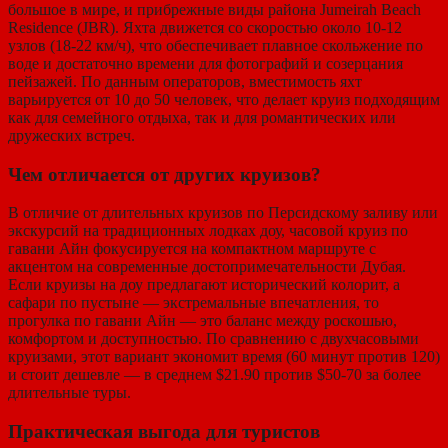
большое в мире, и прибрежные виды района Jumeirah Beach
Residence (JBR). Яхта движется со скоростью около 10-12
узлов (18-22 км/ч), что обеспечивает плавное скольжение по
воде и достаточно времени для фотографий и созерцания
пейзажей. По данным операторов, вместимость яхт
варьируется от 10 до 50 человек, что делает круиз подходящим
как для семейного отдыха, так и для романтических или
дружеских встреч.
Чем отличается от других круизов?
В отличие от длительных круизов по Персидскому заливу или
экскурсий на традиционных лодках доу, часовой круиз по
гавани Айн фокусируется на компактном маршруте с
акцентом на современные достопримечательности Дубая.
Если круизы на доу предлагают исторический колорит, а
сафари по пустыне — экстремальные впечатления, то
прогулка по гавани Айн — это баланс между роскошью,
комфортом и доступностью. По сравнению с двухчасовыми
круизами, этот вариант экономит время (60 минут против 120)
и стоит дешевле — в среднем $21.90 против $50-70 за более
длительные туры.
Практическая выгода для туристов