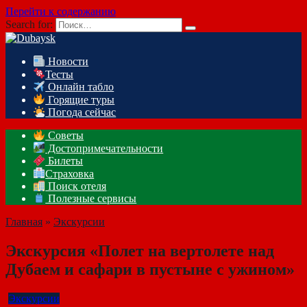
Перейти к содержанию
Search for:
Новости
Тесты
Онлайн табло
Горящие туры
Погода сейчас
Советы
Достопримечательности
Билеты
Страховка
Поиск отеля
Полезные сервисы
Главная
»
Экскурсии
Экскурсия «Полет на вертолете над
Дубаем и сафари в пустыне с ужином»
Экскурсии