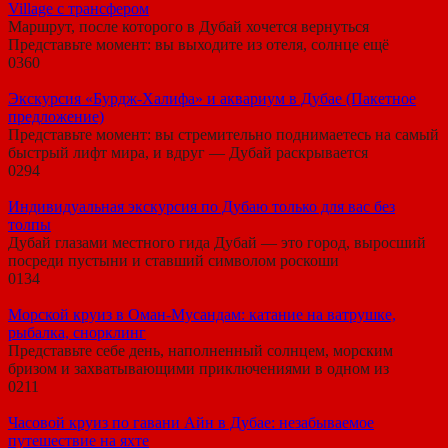
Village с трансфером
Маршрут, после которого в Дубай хочется вернуться
Представьте момент: вы выходите из отеля, солнце ещё
0
360
Экскурсия «Бурдж-Халифа» и аквариум в Дубае (Пакетное
предложение)
Представьте момент: вы стремительно поднимаетесь на самый
быстрый лифт мира, и вдруг — Дубай раскрывается
0
294
Индивидуальная экскурсия по Дубаю только для вас без
толпы
Дубай глазами местного гида Дубай — это город, выросший
посреди пустыни и ставший символом роскоши
0
134
Морской круиз в Оман-Мусандам: катание на ватрушке,
рыбалка, снорклинг
Представьте себе день, наполненный солнцем, морским
бризом и захватывающими приключениями в одном из
0
211
Часовой круиз по гавани Айн в Дубае: незабываемое
путешествие на яхте