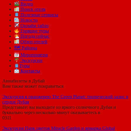
Видео
Поиск отеля
Полезные сервисы
Новости
Онлайн табло
Горящие туры
Погода сейчас
Обзор отелей
🗺 Районы
Мероприятия
Экскурсии
Туры
Контакты
Авиабилеты в Дубай
Вам также может понравиться
Экскурсия в оранжерею The Green Planet: тропический оазис в
сердце Дубая
Представьте: вы выходите из яркого солнечного Дубая и
буквально через несколько минут оказываетесь в
0
311
Экскурсия Парк цветов Miracle Garden и ярмарка Global