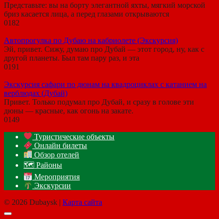
Представьте: вы на борту элегантной яхты, мягкий морской
бриз касается лица, а перед глазами открываются
0
182
Автопрогулка по Дубаю на кабриолете (Экскурсия)
Эй, привет. Сижу, думаю про Дубай — этот город, ну, как с
другой планеты. Был там пару раз, и эта
0
191
Экскурсия сафари по дюнам на квадроциклах с катанием на
верблюдах (Дубай)
Привет. Только подумал про Дубай, и сразу в голове эти
дюны — красные, как огонь на закате.
0
149
Туристические объекты
Онлайн билеты
Обзор отелей
🗺 Районы
Мероприятия
Экскурсии
© 2026 Dubaysk |
Карта сайта