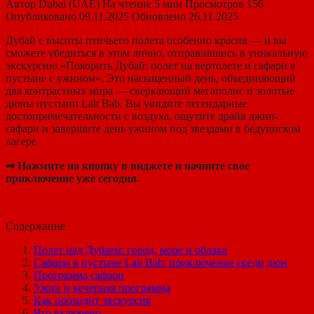
Автор
Dubai (UAE)
На чтение
5 мин
Просмотров
156
Опубликовано
09.11.2025
Обновлено
26.11.2025
Дубай с высоты птичьего полета особенно красив — и вы
сможете убедиться в этом лично, отправившись в уникальную
экскурсию «Покорить Дубай: полет на вертолете и сафари в
пустыне с ужином». Это насыщенный день, объединяющий
два контрастных мира — сверкающий мегаполис и золотые
дюны пустыни Lah Bab. Вы увидите легендарные
достопримечательности с воздуха, ощутите драйв джип-
сафари и завершите день ужином под звездами в бедуинском
лагере.
➡ Нажмите на кнопку в виджете и начните свое
приключение уже сегодня.
Содержание
Полет над Дубаем: город, море и облака
Сафари в пустыне Lah Bab: приключение среди дюн
Программа сафари
Ужин и вечерняя программа
Как проходит экскурсия
Что включено