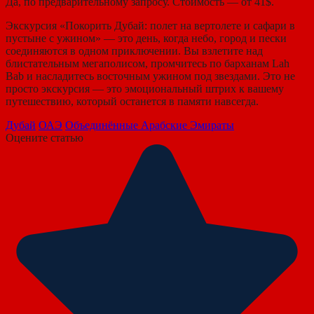
Да, по предварительному запросу. Стоимость — от 41$.
Экскурсия «Покорить Дубай: полет на вертолете и сафари в
пустыне с ужином» — это день, когда небо, город и пески
соединяются в одном приключении. Вы взлетите над
блистательным мегаполисом, промчитесь по барханам Lah
Bab и насладитесь восточным ужином под звездами. Это не
просто экскурсия — это эмоциональный штрих к вашему
путешествию, который останется в памяти навсегда.
Дубай
ОАЭ
Объединённые Арабские Эмираты
Оцените статью