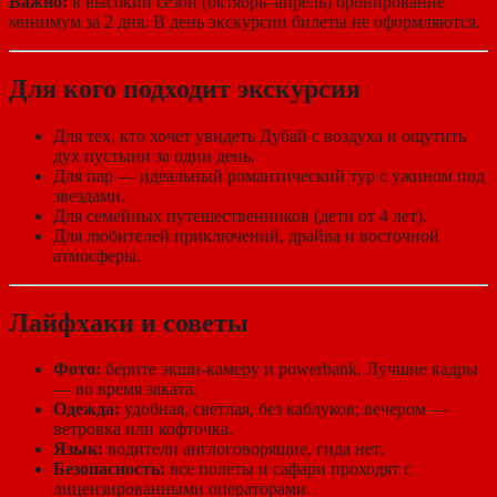
Важно:
в высокий сезон (октябрь–апрель) бронирование
минимум за 2 дня. В день экскурсии билеты не оформляются.
Для кого подходит экскурсия
Для тех, кто хочет увидеть Дубай с воздуха и ощутить
дух пустыни за один день.
Для пар — идеальный романтический тур с ужином под
звездами.
Для семейных путешественников (дети от 4 лет).
Для любителей приключений, драйва и восточной
атмосферы.
Лайфхаки и советы
Фото:
берите экшн-камеру и powerbank. Лучшие кадры
— во время заката.
Одежда:
удобная, светлая, без каблуков; вечером —
ветровка или кофточка.
Язык:
водители англоговорящие, гида нет.
Безопасность:
все полеты и сафари проходят с
лицензированными операторами.