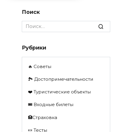
Поиск
Search
for:
Рубрики
🔥 Советы
🏞️ Достопримечательности
❤️ Туристические объекты
🎟️ Входные билеты
🏥Страховка
🍬 Тесты