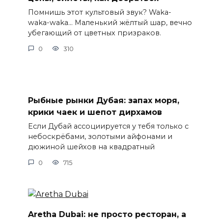
Помнишь этот культовый звук? Waka-
waka-waka… Маленький жёлтый шар, вечно
убегающий от цветных призраков.
0
310
Рыбные рынки Дубая: запах моря,
крики чаек и шепот дирхамов
Если Дубай ассоциируется у тебя только с
небоскрёбами, золотыми айфонами и
дюжиной шейхов на квадратный
0
715
Aretha Dubai: не просто ресторан, а