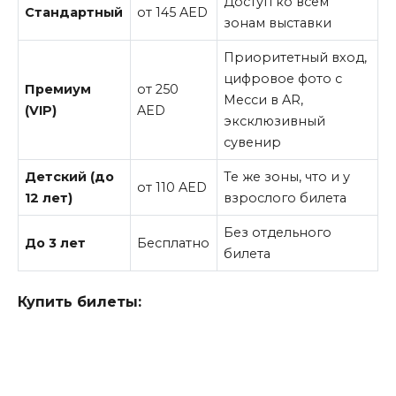
Доступ ко всем
Стандартный
от 145 AED
зонам выставки
Приоритетный вход,
цифровое фото с
Премиум
от 250
Месси в AR,
(VIP)
AED
эксклюзивный
сувенир
Детский (до
Те же зоны, что и у
от 110 AED
12 лет)
взрослого билета
Без отдельного
До 3 лет
Бесплатно
билета
Купить билеты: