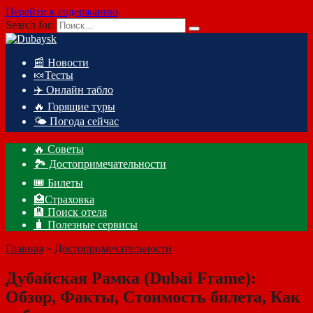
Перейти к содержанию
Search for:
📰 Новости
🍬Тесты
✈️ Онлайн табло
🔥 Горящие туры
🌤️ Погода сейчас
🔥 Советы
🏞️ Достопримечательности
🎟️ Билеты
🏥Страховка
🏨 Поиск отеля
🧳 Полезные сервисы
Главная
»
Достопримечательности
Дубайская Рамка (Dubai Frame):
Обзор, Факты, Стоимость билета, Как