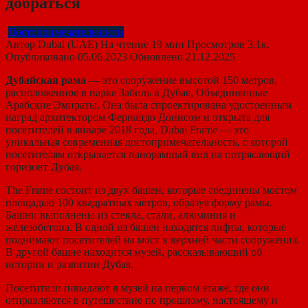
добраться
Достопримечательности
Автор
Dubai (UAE)
На чтение
19 мин
Просмотров
3.1к.
Опубликовано
05.06.2023
Обновлено
21.12.2025
Дубайская рама
— это сооружение высотой 150 метров,
расположенное в парке Забиль в Дубае, Объединенные
Арабские Эмираты. Она была спроектирована удостоенным
наград архитектором Фернандо Донисом и открыта для
посетителей в январе 2018 года. Dubai Frame — это
уникальная современная достопримечательность, с которой
посетителям открывается панорамный вид на потрясающий
горизонт Дубая.
The Frame состоит из двух башен, которые соединены мостом
площадью 100 квадратных метров, образуя форму рамы.
Башни выполнены из стекла, стали, алюминия и
железобетона. В одной из башен находятся лифты, которые
поднимают посетителей на мост в верхней части сооружения.
В другой башне находится музей, рассказывающий об
истории и развитии Дубая.
Посетители попадают в музей на первом этаже, где они
отправляются в путешествие по прошлому, настоящему и