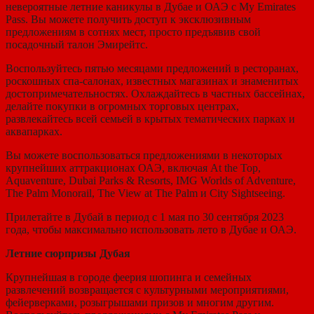
невероятные летние каникулы в Дубае и ОАЭ с My Emirates
Pass. Вы можете получить доступ к эксклюзивным
предложениям в сотнях мест, просто предъявив свой
посадочный талон Эмирейтс.
Воспользуйтесь пятью месяцами предложений в ресторанах,
роскошных спа-салонах, известных магазинах и знаменитых
достопримечательностях. Охлаждайтесь в частных бассейнах,
делайте покупки в огромных торговых центрах,
развлекайтесь всей семьей в крытых тематических парках и
аквапарках.
Вы можете воспользоваться предложениями в некоторых
крупнейших аттракционах ОАЭ, включая At the Top,
Aquaventure, Dubai Parks & Resorts, IMG Worlds of Adventure,
The Palm Monorail, The View at The Palm и City Sightseeing.
Прилетайте в Дубай в период с 1 мая по 30 сентября 2023
года, чтобы максимально использовать лето в Дубае и ОАЭ.
Летние сюрпризы Дубая
Крупнейшая в городе феерия шопинга и семейных
развлечений возвращается с культурными мероприятиями,
фейерверками, розыгрышами призов и многим другим.