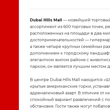
Dubai Hills Mall
— новейший торговый
ассортимент из 600 торговых точек, 
расположенных на площади в два мил
достопримечательностей — гипермарк
а также четыре крупных семейных раз
дополнением к городскому ландшафт
элегантном жилом районе с живопи
парком, он является лучшим местом 
В центре Dubai Hills Mall находится 
крытые американские горки, устан
адреналиновый азарт. В отличие от ни
спокойный вариант развлечений с п
обстановке. Гости также могут побал