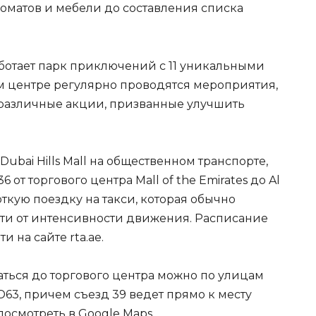
оматов и мебели до составления списка
ботает парк приключений с 11 уникальными
ом центре регулярно проводятся мероприятия,
 различные акции, призванные улучшить
Dubai Hills Mall на общественном транспорте,
 от торгового центра Mall of the Emirates до Al
откую поездку на такси, которая обычно
ости от интенсивности движения. Расписание
 на сайте rta.ae.
раться до торгового центра можно по улицам
D63, причем съезд 39 ведет прямо к месту
осмотреть в Google Maps.