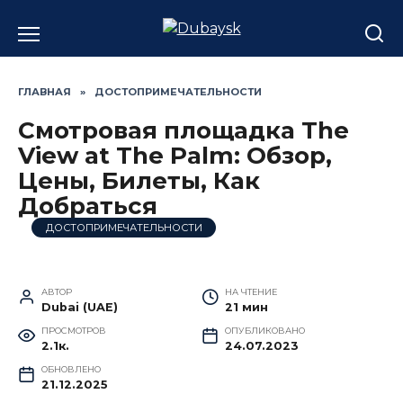
Перейти
к
содержанию
ГЛАВНАЯ
»
ДОСТОПРИМЕЧАТЕЛЬНОСТИ
Смотровая площадка The
View at The Palm: Обзор,
Цены, Билеты, Как
Добраться
ДОСТОПРИМЕЧАТЕЛЬНОСТИ
АВТОР
НА ЧТЕНИЕ
Dubai (UAE)
21 мин
ПРОСМОТРОВ
ОПУБЛИКОВАНО
2.1к.
24.07.2023
ОБНОВЛЕНО
21.12.2025