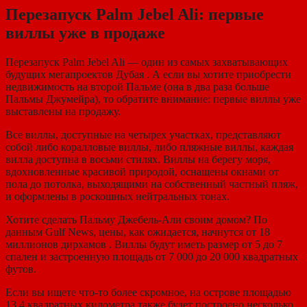
Перезапуск Palm Jebel Ali: первые
виллы уже в продаже
Перезапуск Palm Jebel Ali — один из самых захватывающих
будущих мегапроектов Дубая . А если вы хотите приобрести
недвижимость на второй Пальме (она в два раза больше
Пальмы Джумейра), то обратите внимание: первые виллы уже
выставлены на продажу.
Все виллы, доступные на четырех участках, представляют
собой либо коралловые виллы, либо пляжные виллы, каждая
вилла доступна в восьми стилях. Виллы на берегу моря,
вдохновленные красивой природой, оснащены окнами от
пола до потолка, выходящими на собственный частный пляж,
и оформлены в роскошных нейтральных тонах.
Хотите сделать Пальму Джебель-Али своим домом? По
данным Gulf News, цены, как ожидается, начнутся от 18
миллионов дирхамов . Виллы будут иметь размер от 5 до 7
спален и застроенную площадь от 7 000 до 20 000 квадратных
футов.
Если вы ищете что-то более скромное, на острове площадью
13,4 квадратных километра также будет построено несколько