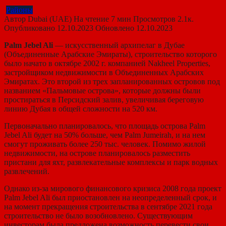
Районы
Автор
Dubai (UAE)
На чтение
7 мин
Просмотров
2.1к.
Опубликовано
12.10.2023
Обновлено
12.10.2023
Palm Jebel Ali
— искусственный архипелаг в Дубае
(Объединенные Арабские Эмираты), строительство которого
было начато в октябре 2002 г. компанией Nakheel Properties,
застройщиком недвижимости в Объединенных Арабских
Эмиратах. Это второй из трех запланированных островов под
названием «Пальмовые острова», которые должны были
простираться в Персидский залив, увеличивая береговую
линию Дубая в общей сложности на 520 км.
Первоначально планировалось, что площадь острова Palm
Jebel Ali будет на 50% больше, чем Palm Jumeirah, и на нем
смогут проживать более 250 тыс. человек. Помимо жилой
недвижимости, на острове планировалось разместить
пристани для яхт, развлекательные комплексы и парк водных
развлечений.
Однако из-за мирового финансового кризиса 2008 года проект
Palm Jebel Ali был приостановлен на неопределенный срок, и
на момент прекращения строительства в сентябре 2021 года
строительство не было возобновлено. Существующим
инвесторам была предложена возможность перевести свои