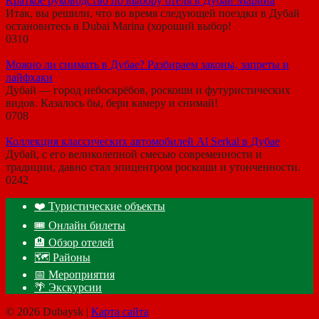
Краткое руководство по выбору отеля в Дубай Марина
Итак, вы решили, что во время следующей поездки в Дубай
остановитесь в Dubai Marina (хороший выбор!
0
310
Можно ли снимать в Дубае? Разбираем законы, запреты и
лайфхаки
Дубай — город небоскрёбов, роскоши и футуристических
видов. Казалось бы, бери камеру и снимай!
0
708
Коллекция классических автомобилей Al Serkal в Дубае
Дубай, с его великолепной смесью современности и
традиции, давно стал эпицентром роскоши и утонченности.
0
242
❤️ Туристические объекты
🎟️ Онлайн билеты
🏨 Обзор отелей
🗺 Районы
📅 Мероприятия
🌴 Экскурсии
© 2026 Dubaysk |
Карта сайта