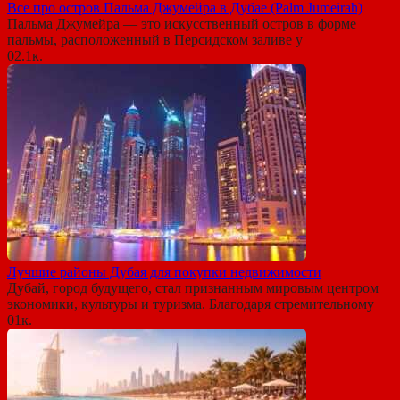
Все про остров Пальма Джумейра в Дубае (Palm Jumeirah)
Пальма Джумейра — это искусственный остров в форме
пальмы, расположенный в Персидском заливе у
0
2.1к.
Лучшие районы Дубая для покупки недвижимости
Дубай, город будущего, стал признанным мировым центром
экономики, культуры и туризма. Благодаря стремительному
0
1к.