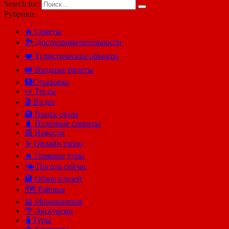
Search for:
Рубрики
🔥 Советы
🏞️ Достопримечательности
❤️ Туристические объекты
🎟️ Входные билеты
🏥Страховка
🍬 Тесты
🎬 Видео
🏨 Поиск отеля
🧳 Полезные сервисы
📰 Новости
✈️ Онлайн табло
🔥 Горящие туры
🌤️ Погода сейчас
🏨 Обзор отелей
🗺 Районы
📅 Мероприятия
🌴 Экскурсии
🧳Туры