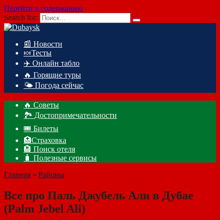
Перейти к содержанию
Search for:
📰 Новости
🍬Тесты
✈️ Онлайн табло
🔥 Горящие туры
🌤️ Погода сейчас
🔥 Советы
🏞️ Достопримечательности
🎟️ Билеты
🏥Страховка
🏨 Поиск отеля
🧳 Полезные сервисы
Главная
»
Районы
Все про Паль Джубель Али в Дубае
(Palm Jebel Ali)